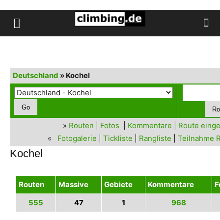
Deutschland
» Kochel
»
Routen
|
Fotos
|
Kommentare
|
Route eing
«
Fotogalerie
|
Tickliste
|
Rangliste
|
Teilnahme R
Kochel
Routen
Massive
Gebiete
Kommentare
F
555
47
1
968