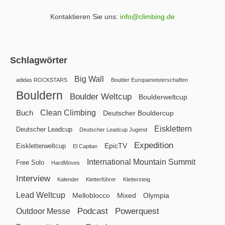
Kontaktieren Sie uns:
info@climbing.de
Schlagwörter
Big Wall
adidas ROCKSTARS
Boulder Europameisterschaften
Bouldern
Boulder Weltcup
Boulderweltcup
Clean Climbing
Buch
Deutscher Bouldercup
Eisklettern
Deutscher Leadcup
Deutscher Leadcup Jugend
Expedition
EpicTV
Eiskletterweltcup
El Capitan
International Mountain Summit
Free Solo
HardMoves
Interview
Kalender
Kletterführer
Klettersteig
Lead Weltcup
Melloblocco
Mixed
Olympia
Podcast
Powerquest
Outdoor Messe