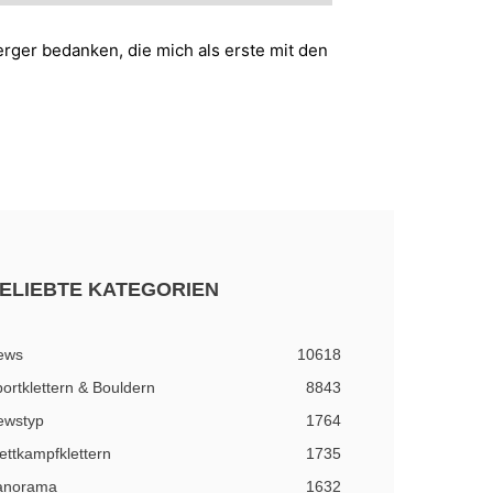
rger bedanken, die mich als erste mit den
ELIEBTE KATEGORIEN
ews
10618
ortklettern & Bouldern
8843
ewstyp
1764
ttkampfklettern
1735
anorama
1632