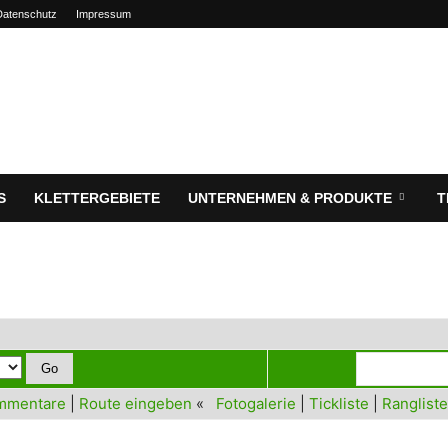
Datenschutz
Impressum
S
KLETTERGEBIETE
UNTERNEHMEN & PRODUKTE
T
mmentare
|
Route eingeben
«
Fotogalerie
|
Tickliste
|
Rangliste