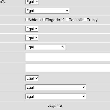
n?:
Athletik
Fingerkraft
Technik
Tricky