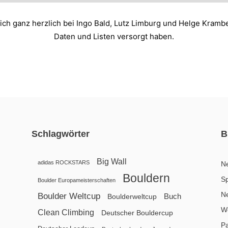
ch ganz herzlich bei Ingo Bald, Lutz Limburg und Helge Krambe
Daten und Listen versorgt haben.
Schlagwörter
B
Big Wall
adidas ROCKSTARS
N
Bouldern
Sp
Boulder Europameisterschaften
N
Boulder Weltcup
Buch
Boulderweltcup
We
Clean Climbing
Deutscher Bouldercup
P