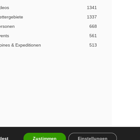
ideos
1341
ettergebiete
1337
ersonen
668
vents
561
pines & Expeditionen
513
dest
Zustimmen
Einstellungen