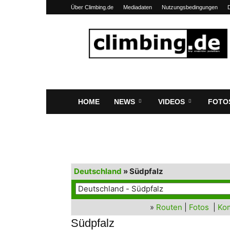
Über Climbing.de
Mediadaten
Nutzungsbedingungen
Climbing.de
HOME
NEWS
VIDEOS
FOTO
Deutschland
» Südpfalz
»
Routen
|
Fotos
|
Ko
Südpfalz