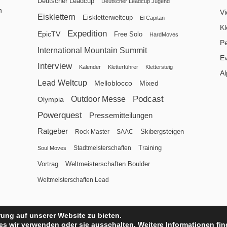
Deutscher Leadcup
Deutscher Leadcup Jugend
n
V
Eisklettern
Eiskletterweltcup
El Capitan
Kl
Expedition
EpicTV
Free Solo
HardMoves
P
International Mountain Summit
E
Interview
Kalender
Kletterführer
Klettersteig
Al
Lead Weltcup
Melloblocco
Mixed
Podcast
Outdoor Messe
Olympia
Powerquest
Pressemitteilungen
Ratgeber
Skibergsteigen
Rock Master
SAAC
Training
Stadtmeisterschaften
Soul Moves
Vortrag
Weltmeisterschaften Boulder
Weltmeisterschaften Lead
ung auf unserer Website zu bieten.
s wir verwenden oder sie ausschalten. Weitere Informationen fin