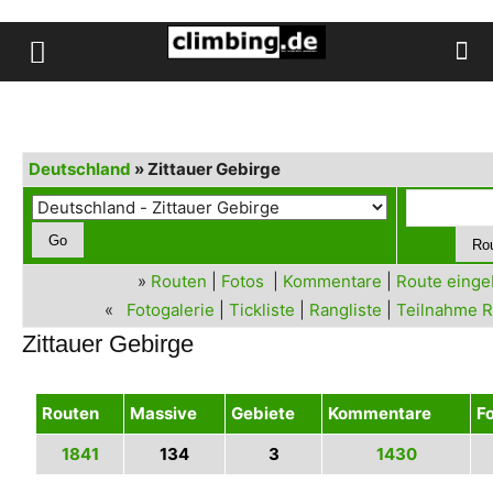
Deutschland
» Zittauer Gebirge
»
Routen
|
Fotos
|
Kommentare
|
Route eing
«
Fotogalerie
|
Tickliste
|
Rangliste
|
Teilnahme R
Zittauer Gebirge
Routen
Massive
Gebiete
Kommentare
F
1841
134
3
1430