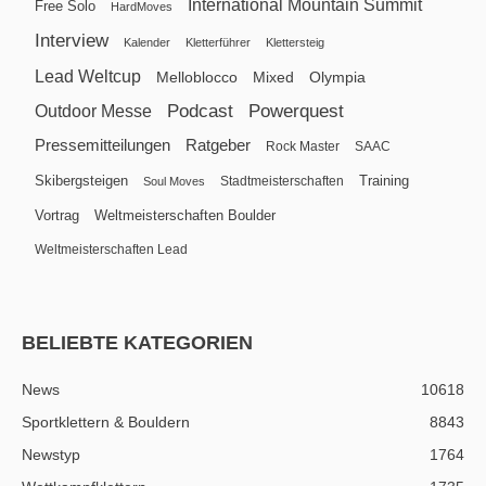
International Mountain Summit
Free Solo
HardMoves
Interview
Kalender
Kletterführer
Klettersteig
Lead Weltcup
Melloblocco
Mixed
Olympia
Podcast
Powerquest
Outdoor Messe
Pressemitteilungen
Ratgeber
Rock Master
SAAC
Skibergsteigen
Training
Stadtmeisterschaften
Soul Moves
Vortrag
Weltmeisterschaften Boulder
Weltmeisterschaften Lead
BELIEBTE KATEGORIEN
News
10618
Sportklettern & Bouldern
8843
Newstyp
1764