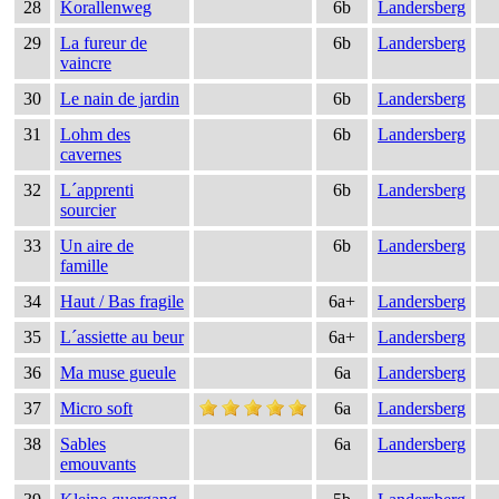
28
Korallenweg
6b
Landersberg
29
La fureur de
6b
Landersberg
vaincre
30
Le nain de jardin
6b
Landersberg
31
Lohm des
6b
Landersberg
cavernes
32
L´apprenti
6b
Landersberg
sourcier
33
Un aire de
6b
Landersberg
famille
34
Haut / Bas fragile
6a+
Landersberg
35
L´assiette au beur
6a+
Landersberg
36
Ma muse gueule
6a
Landersberg
37
Micro soft
6a
Landersberg
38
Sables
6a
Landersberg
emouvants