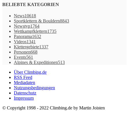
BELIEBTE KATEGORIEN
News
10618
Sportklettern & Bouldern
8843
Newstyp
1764
Wettkampfklettern
1735
Panorama
1632
Videos
1341
Klettergebiete
1337
Personen
668
Events
561
Alpines & Expeditionen
513
Über Climbing.de
RSS Feed
Mediadaten
Nutzungsbedingungen
Datenschutz
Impressum
© Copyright 1998 - 2022 Climbing.de by Martin Joisten