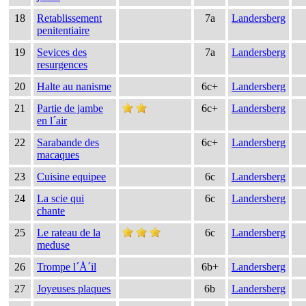
18
Retablissement
7a
Landersberg
penitentiaire
19
Sevices des
7a
Landersberg
resurgences
20
Halte au nanisme
6c+
Landersberg
21
Partie de jambe
6c+
Landersberg
en l´air
22
Sarabande des
6c+
Landersberg
macaques
23
Cuisine equipee
6c
Landersberg
24
La scie qui
6c
Landersberg
chante
25
Le rateau de la
6c
Landersberg
meduse
26
Trompe l´Å´il
6b+
Landersberg
27
Joyeuses plaques
6b
Landersberg