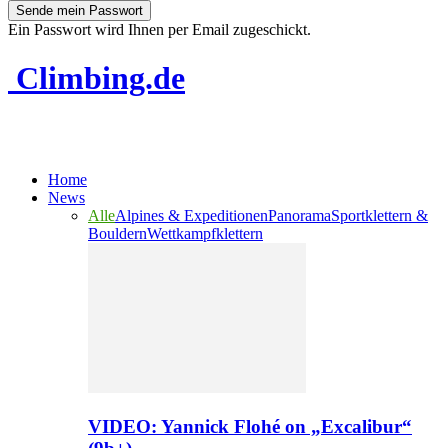
Ein Passwort wird Ihnen per Email zugeschickt.
Climbing.de
Home
News
Alle
Alpines & Expeditionen
Panorama
Sportklettern &
Bouldern
Wettkampfklettern
VIDEO: Yannick Flohé on „Excalibur“