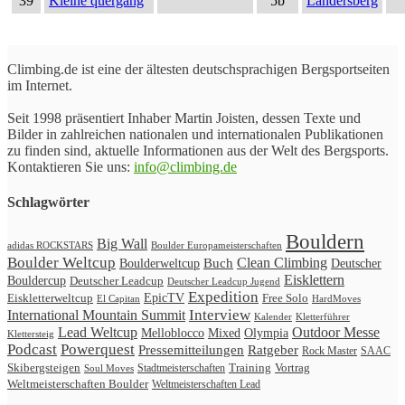
39
Kleine quergang
5b
Landersberg
Climbing.de ist eine der ältesten deutschsprachigen Bergsportseiten
im Internet.
Seit 1998 präsentiert Inhaber Martin Joisten, dessen Texte und
Bilder in zahlreichen nationalen und internationalen Publikationen
zu finden sind, aktuelle Informationen aus der Welt des Bergsports.
Kontaktieren Sie uns:
info@climbing.de
Schlagwörter
Bouldern
Big Wall
adidas ROCKSTARS
Boulder Europameisterschaften
Boulder Weltcup
Clean Climbing
Buch
Boulderweltcup
Deutscher
Eisklettern
Bouldercup
Deutscher Leadcup
Deutscher Leadcup Jugend
Expedition
Eiskletterweltcup
EpicTV
Free Solo
HardMoves
El Capitan
International Mountain Summit
Interview
Kalender
Kletterführer
Lead Weltcup
Outdoor Messe
Melloblocco
Mixed
Olympia
Klettersteig
Podcast
Powerquest
Ratgeber
Pressemitteilungen
Rock Master
SAAC
Skibergsteigen
Vortrag
Stadtmeisterschaften
Training
Soul Moves
Weltmeisterschaften Boulder
Weltmeisterschaften Lead