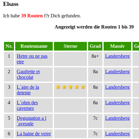
Elsass
Ich habe
39 Routen
f?r Dich gefunden.
Angezeigt werden die Routen 1 bis 39
Nr.
Routenname
Sterne
Grad
Massiv
Ge
1
Hetre ou ne pas
8a+
Landersberg
etre
2
Gaufrette et
8a
Landersberg
chocolat
3
L´aire de la
8a
Landersberg
detente
4
L´ohm des
8a
Landersberg
cavernes
5
Degustation a l
7c
Landersberg
´aveugle
6
La haine de verre
7c
Landersberg