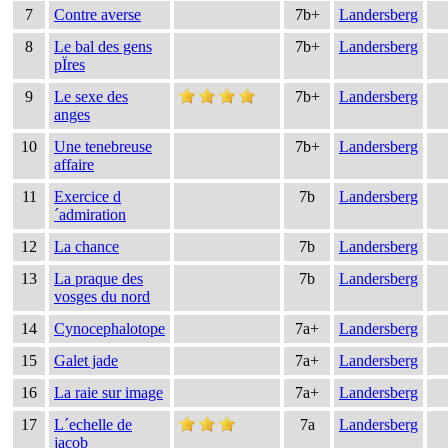
7
Contre averse
7b+
Landersberg
8
Le bal des gens
7b+
Landersberg
pÏres
9
Le sexe des
7b+
Landersberg
anges
10
Une tenebreuse
7b+
Landersberg
affaire
11
Exercice d
7b
Landersberg
´admiration
12
La chance
7b
Landersberg
13
La praque des
7b
Landersberg
vosges du nord
14
Cynocephalotope
7a+
Landersberg
15
Galet jade
7a+
Landersberg
16
La raie sur image
7a+
Landersberg
17
L´echelle de
7a
Landersberg
jacob