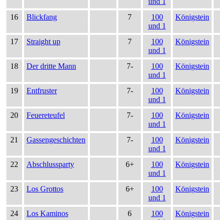
und 1
16
Blickfang
7
100
Königstein
und 1
17
Straight up
7
100
Königstein
und 1
18
Der dritte Mann
7-
100
Königstein
und 1
19
Entfruster
7-
100
Königstein
und 1
20
Feuereteufel
7-
100
Königstein
und 1
21
Gassengeschichten
7-
100
Königstein
und 1
22
Abschlussparty
6+
100
Königstein
und 1
23
Los Grottos
6+
100
Königstein
und 1
24
Los Kaminos
6
100
Königstein