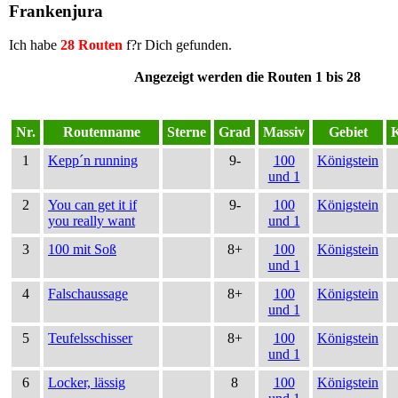
Frankenjura
Ich habe
28 Routen
f?r Dich gefunden.
Angezeigt werden die Routen 1 bis 28
Nr.
Routenname
Sterne
Grad
Massiv
Gebiet
1
Kepp´n running
9-
100
Königstein
und 1
2
You can get it if
9-
100
Königstein
you really want
und 1
3
100 mit Soß
8+
100
Königstein
und 1
4
Falschaussage
8+
100
Königstein
und 1
5
Teufelsschisser
8+
100
Königstein
und 1
6
Locker, lässig
8
100
Königstein