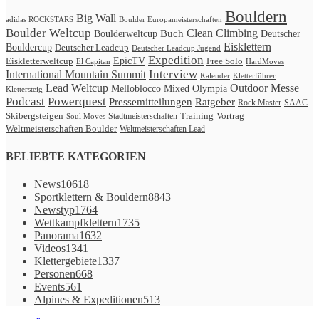
Bouldern
Big Wall
adidas ROCKSTARS
Boulder Europameisterschaften
Boulder Weltcup
Clean Climbing
Buch
Boulderweltcup
Deutscher
Eisklettern
Bouldercup
Deutscher Leadcup
Deutscher Leadcup Jugend
Expedition
Eiskletterweltcup
EpicTV
Free Solo
HardMoves
El Capitan
International Mountain Summit
Interview
Kalender
Kletterführer
Lead Weltcup
Outdoor Messe
Melloblocco
Mixed
Olympia
Klettersteig
Podcast
Powerquest
Ratgeber
Pressemitteilungen
Rock Master
SAAC
Skibergsteigen
Vortrag
Stadtmeisterschaften
Training
Soul Moves
Weltmeisterschaften Boulder
Weltmeisterschaften Lead
BELIEBTE KATEGORIEN
News
10618
Sportklettern & Bouldern
8843
Newstyp
1764
Wettkampfklettern
1735
Panorama
1632
Videos
1341
Klettergebiete
1337
Personen
668
Events
561
Alpines & Expeditionen
513