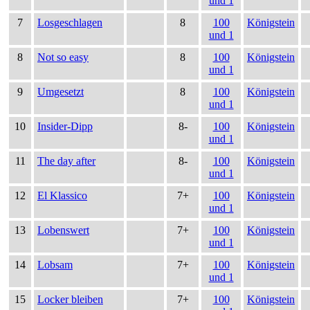
und 1
7
Losgeschlagen
8
100
Königstein
und 1
8
Not so easy
8
100
Königstein
und 1
9
Umgesetzt
8
100
Königstein
und 1
10
Insider-Dipp
8-
100
Königstein
und 1
11
The day after
8-
100
Königstein
und 1
12
El Klassico
7+
100
Königstein
und 1
13
Lobenswert
7+
100
Königstein
und 1
14
Lobsam
7+
100
Königstein
und 1
15
Locker bleiben
7+
100
Königstein