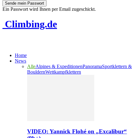
Ein Passwort wird Ihnen per Email zugeschickt.
Climbing.de
Home
News
Alle
Alpines & Expeditionen
Panorama
Sportklettern &
Bouldern
Wettkampfklettern
VIDEO: Yannick Flohé on „Excalibur“