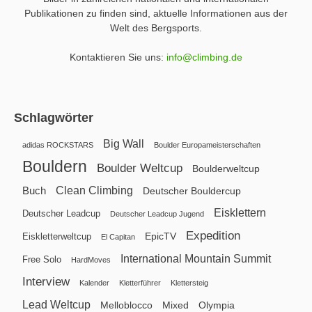
Publikationen zu finden sind, aktuelle Informationen aus der
Welt des Bergsports.
Kontaktieren Sie uns:
info@climbing.de
Schlagwörter
Big Wall
adidas ROCKSTARS
Boulder Europameisterschaften
Bouldern
Boulder Weltcup
Boulderweltcup
Clean Climbing
Buch
Deutscher Bouldercup
Eisklettern
Deutscher Leadcup
Deutscher Leadcup Jugend
Expedition
EpicTV
Eiskletterweltcup
El Capitan
International Mountain Summit
Free Solo
HardMoves
Interview
Kalender
Kletterführer
Klettersteig
Lead Weltcup
Melloblocco
Mixed
Olympia