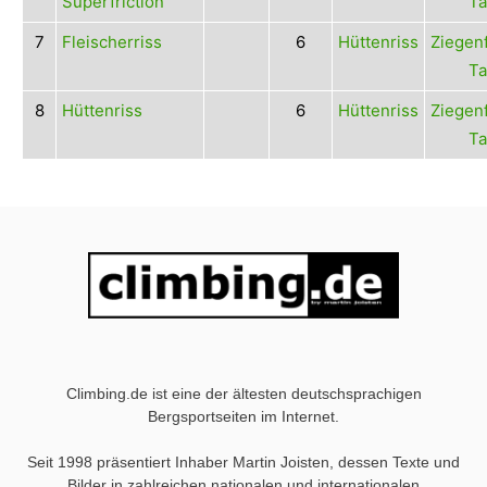
Superfriction
Ta
7
Fleischerriss
6
Hüttenriss
Ziegen
Ta
8
Hüttenriss
6
Hüttenriss
Ziegen
Ta
Climbing.de ist eine der ältesten deutschsprachigen
Bergsportseiten im Internet.
Seit 1998 präsentiert Inhaber Martin Joisten, dessen Texte und
Bilder in zahlreichen nationalen und internationalen