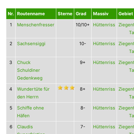
Nr.
Routenname
Sterne
Grad
Massiv
Gebiet
1
Menschenfresser
10/10+
Hüttenriss
Ziegen
Ta
2
Sachsensiggi
10-
Hüttenriss
Ziegen
Ta
3
Chuck
9+
Hüttenriss
Ziegen
Schuldiner
Ta
Gedenkweg
4
Wundertüte für
8+
Hüttenriss
Ziegen
den Herrn
Ta
5
Schiffe ohne
8-
Hüttenriss
Ziegen
Häfen
Ta
6
Claudis
7-
Hüttenriss
Ziegen