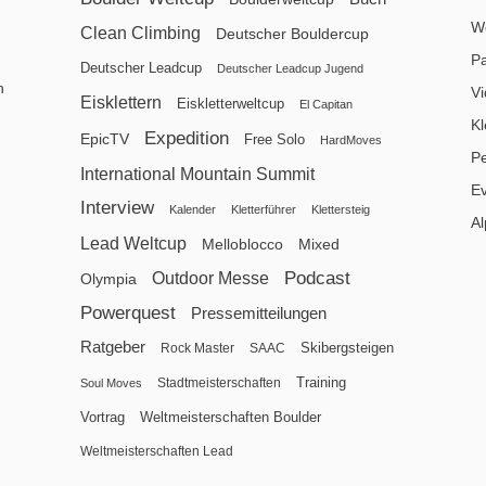
We
Clean Climbing
Deutscher Bouldercup
P
Deutscher Leadcup
Deutscher Leadcup Jugend
n
V
Eisklettern
Eiskletterweltcup
El Capitan
Kl
Expedition
EpicTV
Free Solo
HardMoves
P
International Mountain Summit
E
Interview
Kalender
Kletterführer
Klettersteig
Al
Lead Weltcup
Melloblocco
Mixed
Podcast
Outdoor Messe
Olympia
Powerquest
Pressemitteilungen
Ratgeber
Skibergsteigen
Rock Master
SAAC
Training
Stadtmeisterschaften
Soul Moves
Vortrag
Weltmeisterschaften Boulder
Weltmeisterschaften Lead