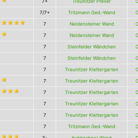
7+
Treunitzer Pfeiler
O
7/7+
Tritzmann Ged.-Wand
O
7
Neidensteiner Wand
O
7
Neidensteiner Wand
O
7
Steinfelder Wändchen
O
7
Steinfelder Wändchen
O
7
Treunitzer Klettergarten
O
7
Treunitzer Klettergarten
O
7
Treunitzer Klettergarten
O
7
Treunitzer Klettergarten
O
7
Treunitzer Klettergarten
O
7
Tritzmann Ged.-Wand
O
7-
Kuhkirchner Wand
O