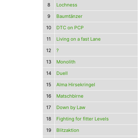
8
Lochness
9
Baumtänzer
10
DTC on PCP
11
Living on a fast Lane
12
?
13
Monolith
14
Duell
15
Alma Hirsekringel
16
Matschbirne
17
Down by Law
18
Fighting for fitter Levels
19
Blitzaktion