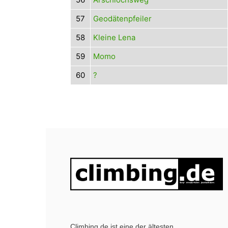
57
Geodätenpfeiler
58
Kleine Lena
59
Momo
60
?
Climbing.de ist eine der ältesten