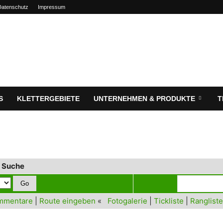
Datenschutz
Impressum
S
KLETTERGEBIETE
UNTERNEHMEN & PRODUKTE
T
r Suche
mmentare
|
Route eingeben
«
Fotogalerie
|
Tickliste
|
Rangliste