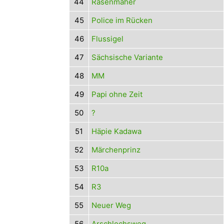
44
Rasenmäher
45
Police im Rücken
46
Flussigel
47
Sächsische Variante
48
MM
49
Papi ohne Zeit
50
?
51
Häpie Kadawa
52
Märchenprinz
53
R10a
54
R3
55
Neuer Weg
56
Arschlochsweg