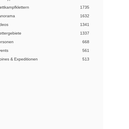
ttkampfklettern
1735
anorama
1632
ideos
1341
ettergebiete
1337
ersonen
668
vents
561
pines & Expeditionen
513