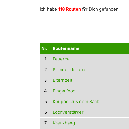
Ich habe
118 Routen
f?r Dich gefunden.
Nr.
Routenname
1
Feuerball
2
Primeur de Luxe
3
Elternzeit
4
Fingerfood
5
Knüppel aus dem Sack
6
Lochverstärker
7
Kreuzhang