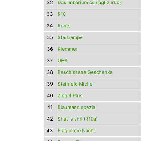
32
Das Imbärium schlägt zurück
33
R10
34
Roots
35
Startrampe
36
Klemmer
37
OHA
38
Beschissene Geschenke
39
Steinfeld Michel
40
Ziegel Plus
41
Blaumann spezial
42
Shut is shit (R10a)
43
Flug in die Nacht