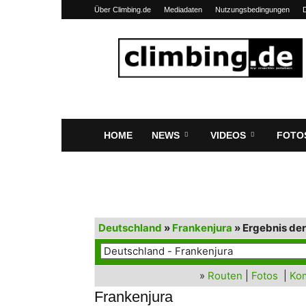
Über Climbing.de
Mediadaten
Nutzungsbedingungen
Climbing.de
HOME
NEWS
VIDEOS
FOTO
Deutschland
»
Frankenjura
» Ergebnis de
»
Routen
|
Fotos
|
Ko
Frankenjura