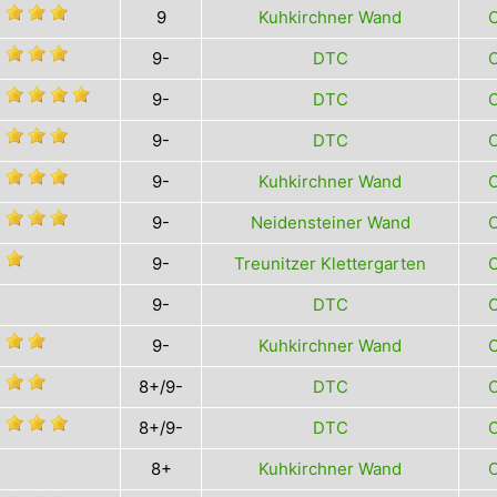
9
Kuhkirchner Wand
O
9-
DTC
O
9-
DTC
O
9-
DTC
O
9-
Kuhkirchner Wand
O
9-
Neidensteiner Wand
O
9-
Treunitzer Klettergarten
O
9-
DTC
O
9-
Kuhkirchner Wand
O
8+/9-
DTC
O
8+/9-
DTC
O
8+
Kuhkirchner Wand
O