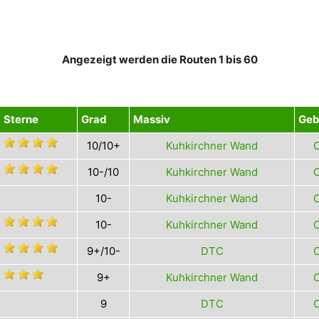
Angezeigt werden die Routen 1 bis 60
Sterne
Grad
Massiv
Geb
10/10+
Kuhkirchner Wand
O
10-/10
Kuhkirchner Wand
O
10-
Kuhkirchner Wand
O
10-
Kuhkirchner Wand
O
9+/10-
DTC
O
9+
Kuhkirchner Wand
O
9
DTC
O