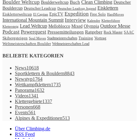
Boulder Weltcup
Clean Climbing
Buch
Boulderweltcup
Deutscher
Eisklettern
Bouldercup
Deutscher Leadcup
Deutscher Leadcup Jugend
Expedition
Eiskletterweltcup
EpicTV
Free Solo
HardMoves
El Capitan
International Mountain Summit
Interview
Kalender
Kletterführer
Lead Weltcup
Outdoor Messe
Melloblocco
Mixed
Olympia
Klettersteig
Podcast
Powerquest
Ratgeber
Pressemitteilungen
Rock Master
SAAC
Skibergsteigen
Vortrag
Stadtmeisterschaften
Training
Soul Moves
Weltmeisterschaften Boulder
Weltmeisterschaften Lead
BELIEBTE KATEGORIEN
News
10618
Sportklettern & Bouldern
8843
Newstyp
1764
Wettkampfklettern
1735
Panorama
1632
Videos
1341
Klettergebiete
1337
Personen
668
Events
561
Alpines & Expeditionen
513
Über Climbing.de
RSS Feed