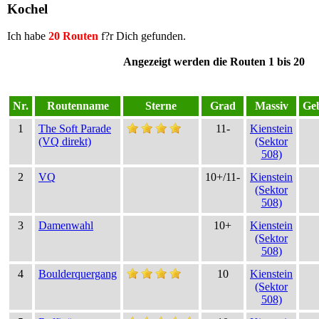
Kochel
Ich habe
20 Routen
f?r Dich gefunden.
Angezeigt werden die Routen 1 bis 20
Nr.
Routenname
Sterne
Grad
Massiv
Geb
1
The Soft Parade
11-
Kienstein
(VQ direkt)
(Sektor
508)
2
VQ
10+/11-
Kienstein
(Sektor
508)
3
Damenwahl
10+
Kienstein
(Sektor
508)
4
Boulderquergang
10
Kienstein
(Sektor
508)