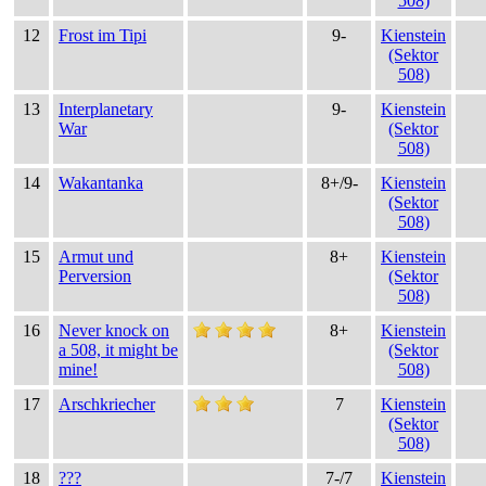
508)
12
Frost im Tipi
9-
Kienstein
(Sektor
508)
13
Interplanetary
9-
Kienstein
War
(Sektor
508)
14
Wakantanka
8+/9-
Kienstein
(Sektor
508)
15
Armut und
8+
Kienstein
Perversion
(Sektor
508)
16
Never knock on
8+
Kienstein
a 508, it might be
(Sektor
mine!
508)
17
Arschkriecher
7
Kienstein
(Sektor
508)
18
???
7-/7
Kienstein