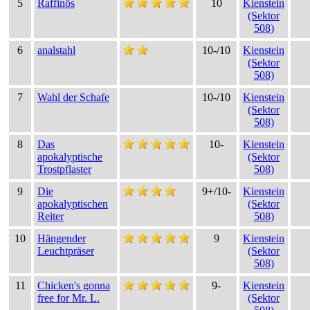
5
Raffinös
10
Kienstein
(Sektor
508)
6
analstahl
10-/10
Kienstein
(Sektor
508)
7
Wahl der Schafe
10-/10
Kienstein
(Sektor
508)
8
Das
10-
Kienstein
apokalyptische
(Sektor
Trostpflaster
508)
9
Die
9+/10-
Kienstein
apokalyptischen
(Sektor
Reiter
508)
10
Hängender
9
Kienstein
Leuchtpräser
(Sektor
508)
11
Chicken's gonna
9-
Kienstein
free for Mr. L.
(Sektor