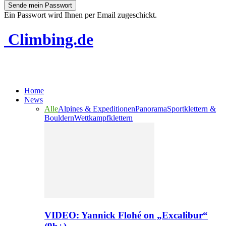
Ein Passwort wird Ihnen per Email zugeschickt.
Climbing.de
Home
News
Alle
Alpines & Expeditionen
Panorama
Sportklettern &
Bouldern
Wettkampfklettern
VIDEO: Yannick Flohé on „Excalibur“