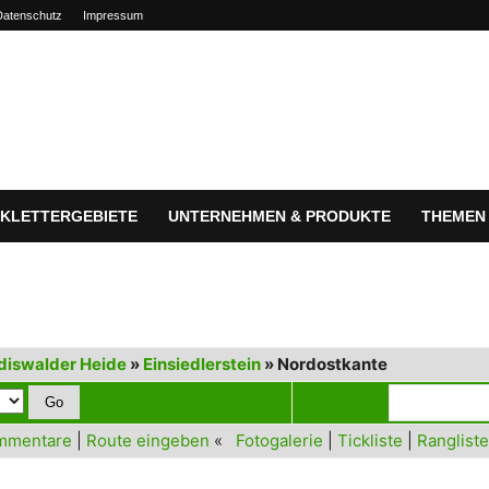
Datenschutz
Impressum
KLETTERGEBIETE
UNTERNEHMEN & PRODUKTE
THEMEN
diswalder Heide
»
Einsiedlerstein
» Nordostkante
mmentare
|
Route eingeben
«
Fotogalerie
|
Tickliste
|
Rangliste