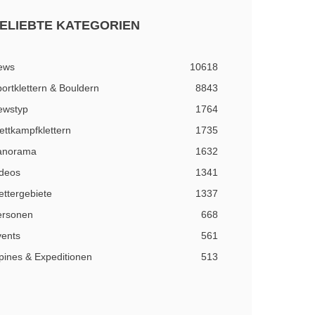
ELIEBTE KATEGORIEN
ews
10618
ortklettern & Bouldern
8843
ewstyp
1764
ttkampfklettern
1735
anorama
1632
ideos
1341
ettergebiete
1337
ersonen
668
vents
561
pines & Expeditionen
513