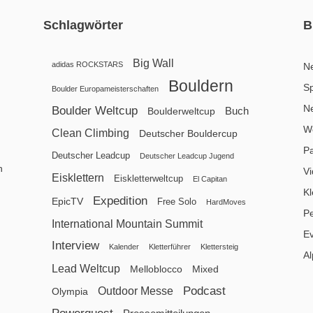
Schlagwörter
B
Big Wall
adidas ROCKSTARS
N
Bouldern
Sp
Boulder Europameisterschaften
N
Boulder Weltcup
Buch
Boulderweltcup
We
Clean Climbing
Deutscher Bouldercup
P
Deutscher Leadcup
Deutscher Leadcup Jugend
n
V
Eisklettern
Eiskletterweltcup
El Capitan
Kl
Expedition
EpicTV
Free Solo
HardMoves
P
International Mountain Summit
E
Interview
Kalender
Kletterführer
Klettersteig
Al
Lead Weltcup
Melloblocco
Mixed
Podcast
Outdoor Messe
Olympia