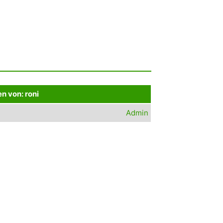
n von: roni
Admin