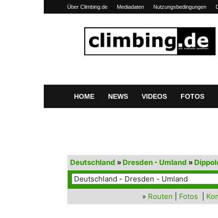
Über Climbing.de
Mediadaten
Nutzungsbedingungen
Climbing.de
HOME
NEWS
VIDEOS
FOTOS
Deutschland
»
Dresden - Umland
»
Dippol
»
Routen
|
Fotos
|
Ko