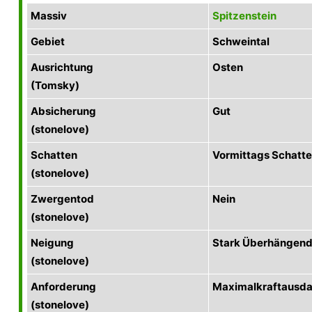
Massiv
Spitzenstein
Gebiet
Schweintal
Ausrichtung
Osten
(Tomsky)
Absicherung
Gut
(stonelove)
Schatten
Vormittags Schatt
(stonelove)
Zwergentod
Nein
(stonelove)
Neigung
Stark Überhängen
(stonelove)
Anforderung
Maximalkraftausda
(stonelove)