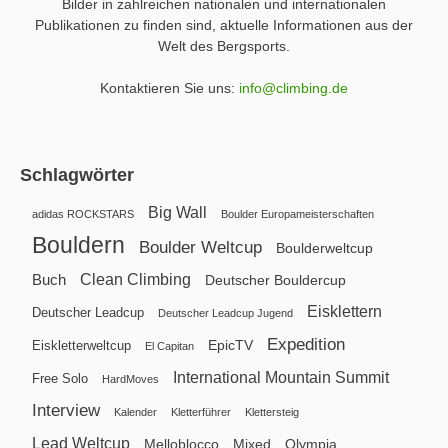
Bilder in zahlreichen nationalen und internationalen
Publikationen zu finden sind, aktuelle Informationen aus der
Welt des Bergsports.
Kontaktieren Sie uns:
info@climbing.de
Schlagwörter
Big Wall
adidas ROCKSTARS
Boulder Europameisterschaften
Bouldern
Boulder Weltcup
Boulderweltcup
Clean Climbing
Buch
Deutscher Bouldercup
Eisklettern
Deutscher Leadcup
Deutscher Leadcup Jugend
Expedition
EpicTV
Eiskletterweltcup
El Capitan
International Mountain Summit
Free Solo
HardMoves
Interview
Kalender
Kletterführer
Klettersteig
Lead Weltcup
Melloblocco
Mixed
Olympia