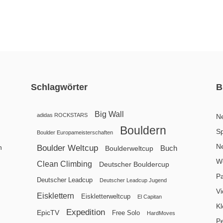
Schlagwörter
B
Big Wall
adidas ROCKSTARS
N
Bouldern
Sp
Boulder Europameisterschaften
N
n
Boulder Weltcup
Buch
Boulderweltcup
We
Clean Climbing
Deutscher Bouldercup
P
Deutscher Leadcup
Deutscher Leadcup Jugend
V
Eisklettern
Eiskletterweltcup
El Capitan
Kl
Expedition
EpicTV
Free Solo
HardMoves
P