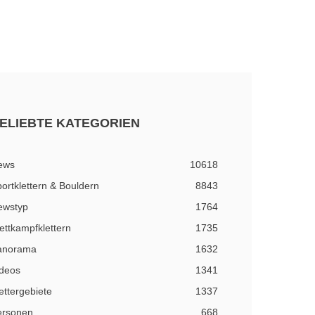
ELIEBTE KATEGORIEN
ews
10618
ortklettern & Bouldern
8843
ewstyp
1764
ttkampfklettern
1735
anorama
1632
ideos
1341
ettergebiete
1337
ersonen
668