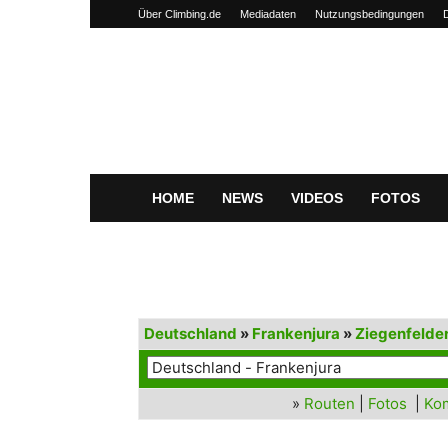
Über Climbing.de
Mediadaten
Nutzungsbedingungen
Climbing.de
HOME
NEWS
VIDEOS
FOTOS
Deutschland
»
Frankenjura
»
Ziegenfelder
»
Routen
|
Fotos
|
Ko