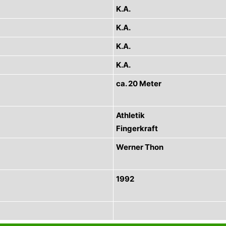
K.A.
K.A.
K.A.
K.A.
ca. 20 Meter
Athletik
Fingerkraft
Werner Thon
1992