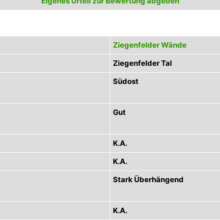
Eigenes Urteil zur Bewertung abgeben
Ziegenfelder Wände
Ziegenfelder Tal
Südost
Gut
K.A.
K.A.
Stark Überhängend
K.A.