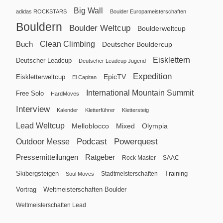
Big Wall
adidas ROCKSTARS
Boulder Europameisterschaften
Bouldern
Boulder Weltcup
Boulderweltcup
Clean Climbing
Buch
Deutscher Bouldercup
Eisklettern
Deutscher Leadcup
Deutscher Leadcup Jugend
Expedition
EpicTV
Eiskletterweltcup
El Capitan
International Mountain Summit
Free Solo
HardMoves
Interview
Kalender
Kletterführer
Klettersteig
Lead Weltcup
Melloblocco
Mixed
Olympia
Podcast
Powerquest
Outdoor Messe
Pressemitteilungen
Ratgeber
Rock Master
SAAC
Skibergsteigen
Training
Stadtmeisterschaften
Soul Moves
Vortrag
Weltmeisterschaften Boulder
Weltmeisterschaften Lead