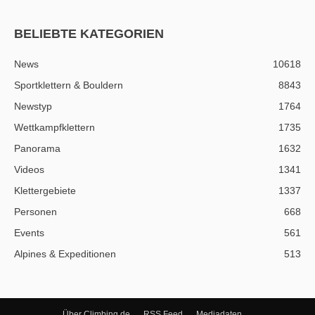
BELIEBTE KATEGORIEN
News
10618
Sportklettern & Bouldern
8843
Newstyp
1764
Wettkampfklettern
1735
Panorama
1632
Videos
1341
Klettergebiete
1337
Personen
668
Events
561
Alpines & Expeditionen
513
Über Climbing.de
RSS Feed
Mediadaten