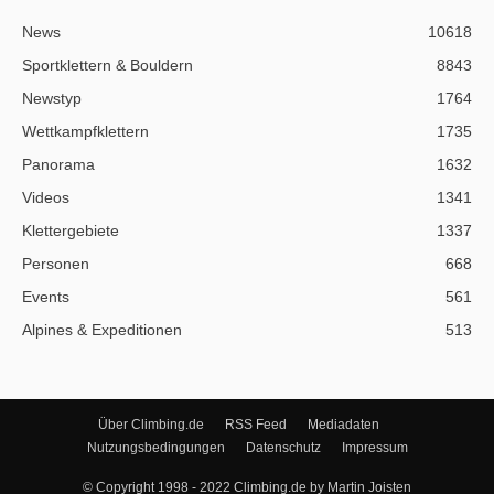
News
10618
Sportklettern & Bouldern
8843
Newstyp
1764
Wettkampfklettern
1735
Panorama
1632
Videos
1341
Klettergebiete
1337
Personen
668
Events
561
Alpines & Expeditionen
513
Über Climbing.de
RSS Feed
Mediadaten
Nutzungsbedingungen
Datenschutz
Impressum
© Copyright 1998 - 2022 Climbing.de by Martin Joisten