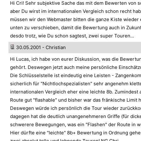
Hi Cri! Sehr subjektive Sache das mit dem Bewerten von s
aber Du wirst im internationalen Vergleich schon recht hab
müssen wir den Webmaster bitten die ganze Kiste wieder 
unten zu verschieben, damit die Bewertung auch in Zukunf
desdo trotz, wie Du schon sagtest, zwei super Touren...
30.05.2001 - Christian
Hi Lucas, ich habe von eurer Diskussion, was die Bewertung
gehört. Deswegen jetzt auch meine persönliche Einschätz
Die Schlüsselstelle ist eindeutig eine Leisten - Zangenko
sicherlich für "Nichtlochspezialisten" sehr angenehm klett
internationalen Vergleich eher eine leichte 8b. Zumindest a
Route gut "flashable" und bisher war das fränkische Limit h
Deswegen würde ich persönlich die Tour wieder zurückkor
dagegen hat die deutlich unangenehmeren Griffe (für dick
schwerere Bewegungen, was ein "Flashen" der Route in we
Hier dürfte eine "leichte" 8b+ Bewertung in Ordnung gehe
zwei absolut tolle und lohnende Touren! NG Chri