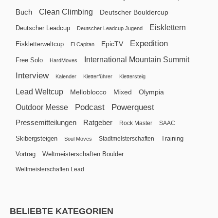
Clean Climbing
Buch
Deutscher Bouldercup
Eisklettern
Deutscher Leadcup
Deutscher Leadcup Jugend
Expedition
EpicTV
Eiskletterweltcup
El Capitan
International Mountain Summit
Free Solo
HardMoves
Interview
Kalender
Kletterführer
Klettersteig
Lead Weltcup
Melloblocco
Mixed
Olympia
Podcast
Powerquest
Outdoor Messe
Pressemitteilungen
Ratgeber
Rock Master
SAAC
Skibergsteigen
Training
Stadtmeisterschaften
Soul Moves
Vortrag
Weltmeisterschaften Boulder
Weltmeisterschaften Lead
BELIEBTE KATEGORIEN