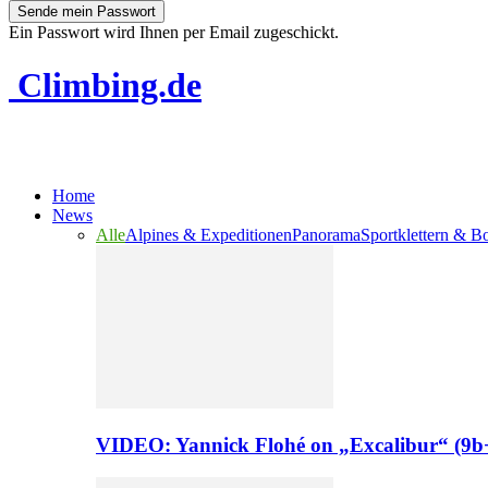
Ein Passwort wird Ihnen per Email zugeschickt.
Climbing.de
Home
News
Alle
Alpines & Expeditionen
Panorama
Sportklettern & B
VIDEO: Yannick Flohé on „Excalibur“ (9b