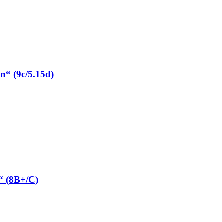
“ (9c/5.15d)
“ (8B+/C)