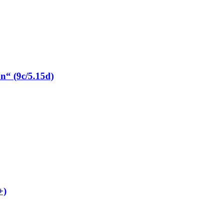
“ (9c/5.15d)
+)