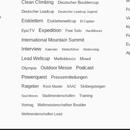
We
Clean Climbing
Deutscher Bouldercup
P
Deutscher Leadcup
Deutscher Leadcup Jugend
n
V
Eisklettern
Eiskletterweltcup
El Capitan
Kl
Expedition
EpicTV
Free Solo
HardMoves
P
International Mountain Summit
E
Interview
Kalender
Kletterführer
Klettersteig
Al
Lead Weltcup
Melloblocco
Mixed
Podcast
Outdoor Messe
Olympia
Powerquest
Pressemitteilungen
Ratgeber
Skibergsteigen
Rock Master
SAAC
Training
Stadtmeisterschaften
Soul Moves
Vortrag
Weltmeisterschaften Boulder
Weltmeisterschaften Lead