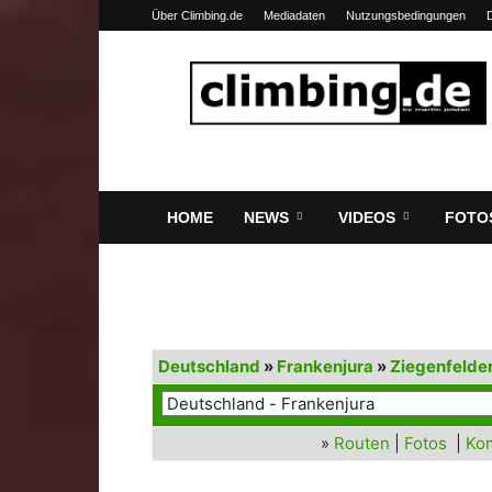
Über Climbing.de
Mediadaten
Nutzungsbedingungen
Climbing.de
HOME
NEWS
VIDEOS
FOTO
Deutschland
»
Frankenjura
»
Ziegenfelder
»
Routen
|
Fotos
|
Ko