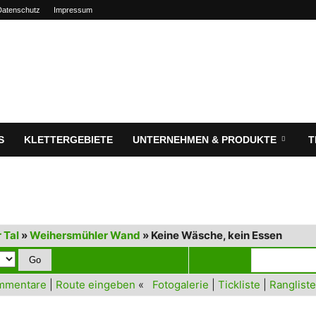
Datenschutz
Impressum
S
KLETTERGEBIETE
UNTERNEHMEN & PRODUKTE
T
 Tal
»
Weihersmühler Wand
» Keine Wäsche, kein Essen
mmentare
|
Route eingeben
«
Fotogalerie
|
Tickliste
|
Rangliste