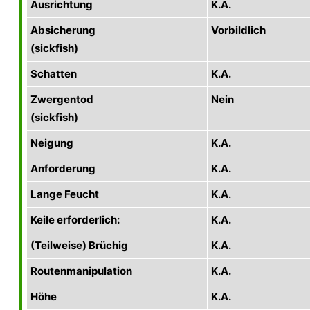
Ausrichtung
K.A.
Absicherung
Vorbildlich
(sickfish)
Schatten
K.A.
Zwergentod
Nein
(sickfish)
Neigung
K.A.
Anforderung
K.A.
Lange Feucht
K.A.
Keile erforderlich:
K.A.
(Teilweise) Brüchig
K.A.
Routenmanipulation
K.A.
Höhe
K.A.