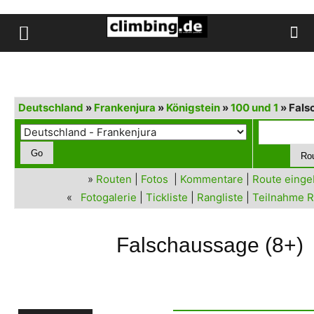
Deutschland
»
Frankenjura
»
Königstein
»
100 und 1
» Fals
»
Routen
|
Fotos
|
Kommentare
|
Route eing
«
Fotogalerie
|
Tickliste
|
Rangliste
|
Teilnahme R
Falschaussage (8+)