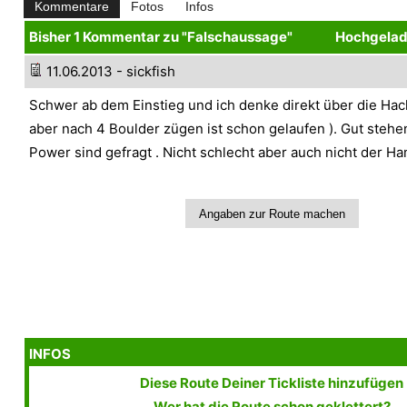
Kommentare
Fotos
Infos
Bisher 1 Kommentar zu "Falschaussage"
Hochgelade
11.06.2013 - sickfish
Schwer ab dem Einstieg und ich denke direkt über die Hack
aber nach 4 Boulder zügen ist schon gelaufen ). Gut stehe
Power sind gefragt . Nicht schlecht aber auch nicht der H
INFOS
Diese Route Deiner Tickliste hinzufügen
Wer hat die Route schon geklettert?