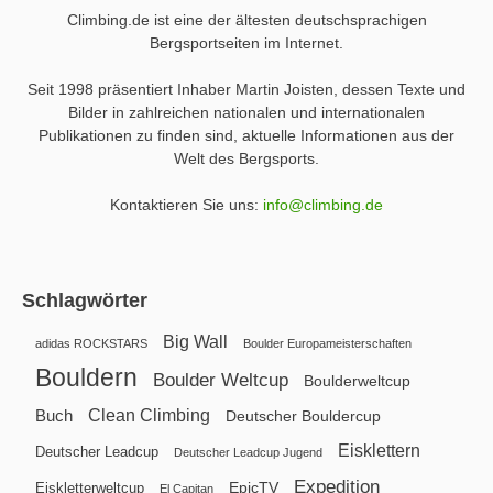
Climbing.de ist eine der ältesten deutschsprachigen
Bergsportseiten im Internet.
Seit 1998 präsentiert Inhaber Martin Joisten, dessen Texte und
Bilder in zahlreichen nationalen und internationalen
Publikationen zu finden sind, aktuelle Informationen aus der
Welt des Bergsports.
Kontaktieren Sie uns:
info@climbing.de
Schlagwörter
Big Wall
adidas ROCKSTARS
Boulder Europameisterschaften
Bouldern
Boulder Weltcup
Boulderweltcup
Clean Climbing
Buch
Deutscher Bouldercup
Eisklettern
Deutscher Leadcup
Deutscher Leadcup Jugend
Expedition
EpicTV
Eiskletterweltcup
El Capitan