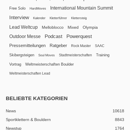
International Mountain Summit
Free Solo
HardMoves
Interview
Kalender
Kletterführer
Klettersteig
Lead Weltcup
Melloblocco
Mixed
Olympia
Podcast
Powerquest
Outdoor Messe
Pressemitteilungen
Ratgeber
Rock Master
SAAC
Skibergsteigen
Training
Stadtmeisterschaften
Soul Moves
Vortrag
Weltmeisterschaften Boulder
Weltmeisterschaften Lead
BELIEBTE KATEGORIEN
News
10618
Sportklettern & Bouldern
8843
Newstyp
1764