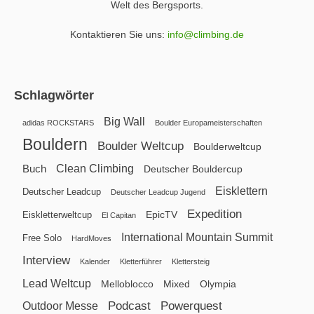
Welt des Bergsports.
Kontaktieren Sie uns:
info@climbing.de
Schlagwörter
Big Wall
adidas ROCKSTARS
Boulder Europameisterschaften
Bouldern
Boulder Weltcup
Boulderweltcup
Clean Climbing
Buch
Deutscher Bouldercup
Eisklettern
Deutscher Leadcup
Deutscher Leadcup Jugend
Expedition
EpicTV
Eiskletterweltcup
El Capitan
International Mountain Summit
Free Solo
HardMoves
Interview
Kalender
Kletterführer
Klettersteig
Lead Weltcup
Melloblocco
Mixed
Olympia
Podcast
Powerquest
Outdoor Messe