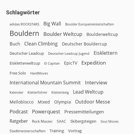
Schlagwörter
Big Wall
adidas ROCKSTARS
Boulder Europameisterschaften
Bouldern
Boulder Weltcup
Boulderweltcup
Clean Climbing
Buch
Deutscher Bouldercup
Eisklettern
Deutscher Leadcup
Deutscher Leadcup Jugend
Expedition
EpicTV
Eiskletterweltcup
El Capitan
Free Solo
HardMoves
Interview
International Mountain Summit
Lead Weltcup
Kalender
Klettersteig
Kletterführer
Outdoor Messe
Melloblocco
Olympia
Mixed
Podcast
Powerquest
Pressemitteilungen
Ratgeber
Skibergsteigen
Rock Master
SAAC
Soul Moves
Training
Vortrag
Stadtmeisterschaften