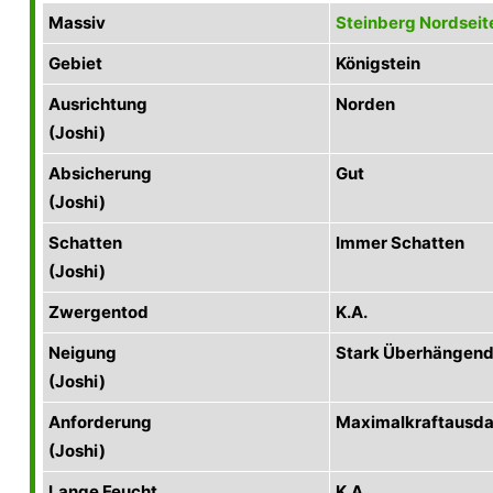
Massiv
Steinberg Nordseit
Gebiet
Königstein
Ausrichtung
Norden
(Joshi)
Absicherung
Gut
(Joshi)
Schatten
Immer Schatten
(Joshi)
Zwergentod
K.A.
Neigung
Stark Überhängen
(Joshi)
Anforderung
Maximalkraftausda
(Joshi)
Lange Feucht
K.A.