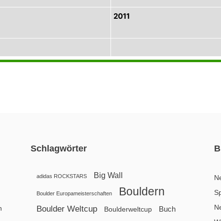
2011
Schlagwörter
B
Big Wall
adidas ROCKSTARS
N
Bouldern
Sp
Boulder Europameisterschaften
N
n
Boulder Weltcup
Buch
Boulderweltcup