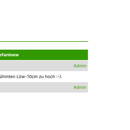
tefanloew
Admin
erühmten Löw-10cm zu hoch :-).
Admin