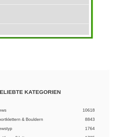
ELIEBTE KATEGORIEN
ews
10618
ortklettern & Bouldern
8843
ewstyp
1764