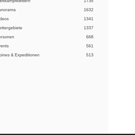
ttkampfklettern
1735
anorama
1632
ideos
1341
ettergebiete
1337
ersonen
668
vents
561
pines & Expeditionen
513