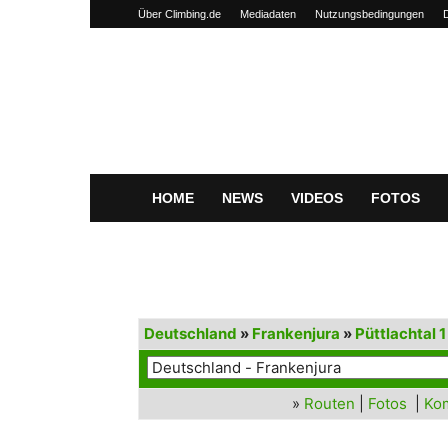
Über Climbing.de
Mediadaten
Nutzungsbedingungen
Climbing.de
HOME
NEWS
VIDEOS
FOTOS
Deutschland
»
Frankenjura
»
Püttlachtal 1
»
Routen
|
Fotos
|
Ko