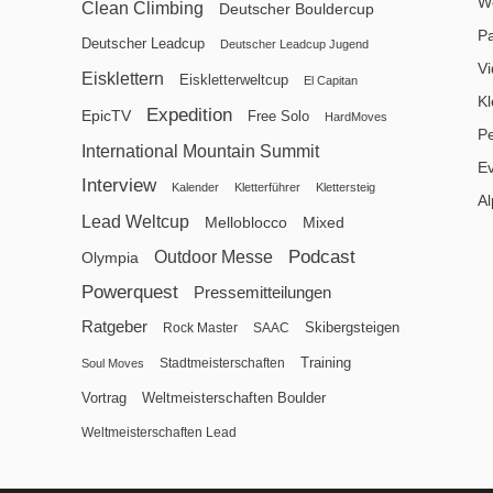
We
Clean Climbing
Deutscher Bouldercup
P
Deutscher Leadcup
Deutscher Leadcup Jugend
V
Eisklettern
Eiskletterweltcup
El Capitan
Kl
Expedition
EpicTV
Free Solo
HardMoves
P
International Mountain Summit
E
Interview
Kalender
Kletterführer
Klettersteig
Al
Lead Weltcup
Melloblocco
Mixed
Podcast
Outdoor Messe
Olympia
Powerquest
Pressemitteilungen
Ratgeber
Skibergsteigen
Rock Master
SAAC
Training
Stadtmeisterschaften
Soul Moves
Vortrag
Weltmeisterschaften Boulder
Weltmeisterschaften Lead