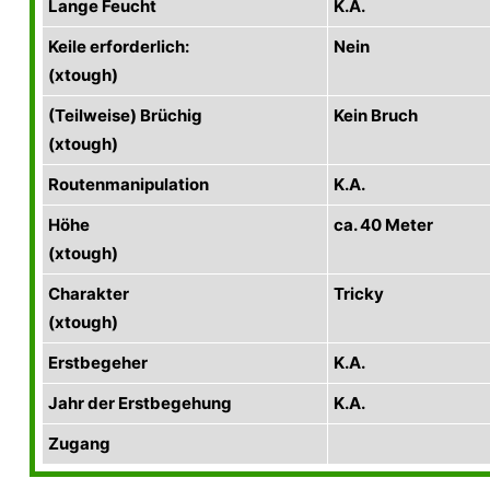
Lange Feucht
K.A.
Keile erforderlich:
Nein
(xtough)
(Teilweise) Brüchig
Kein Bruch
(xtough)
Routenmanipulation
K.A.
Höhe
ca. 40 Meter
(xtough)
Charakter
Tricky
(xtough)
Erstbegeher
K.A.
Jahr der Erstbegehung
K.A.
Zugang