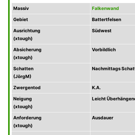
Massiv
Falkenwand
Gebiet
Battertfelsen
Ausrichtung
Südwest
(xtough)
Absicherung
Vorbildlich
(xtough)
Schatten
Nachmittags Schat
(JörgM)
Zwergentod
K.A.
Neigung
Leicht Überhängen
(xtough)
Anforderung
Ausdauer
(xtough)