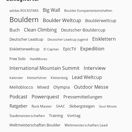
Big Wall
adidas ROCKSTARS
Boulder Europameisterschaften
Bouldern
Boulder Weltcup
Boulderweltcup
Clean Climbing
Buch
Deutscher Bouldercup
Eisklettern
Deutscher Leadcup
Deutscher Leadcup Jugend
Expedition
EpicTV
Eiskletterweltcup
El Capitan
Free Solo
HardMoves
Interview
International Mountain Summit
Lead Weltcup
Kalender
Klettersteig
Kletterführer
Outdoor Messe
Melloblocco
Olympia
Mixed
Podcast
Powerquest
Pressemitteilungen
Ratgeber
Skibergsteigen
Rock Master
SAAC
Soul Moves
Training
Vortrag
Stadtmeisterschaften
Weltmeisterschaften Boulder
Weltmeisterschaften Lead