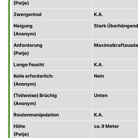
(Petje)
Zwergentod
K.A.
Neigung
Stark Überhängen
(Anonym)
Anforderung
Maximalkraftausda
(Petje)
Lange Feucht
K.A.
Keile erforderlich:
Nein
(Anonym)
(Teilweise) Brüchig
Unten
(Anonym)
Routenmanipulation
K.A.
Höhe
ca. 9 Meter
(Petje)