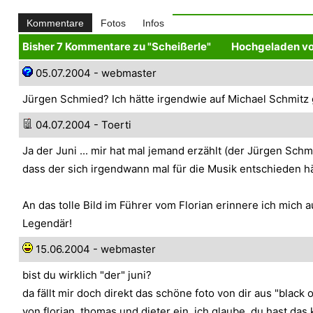
Kommentare
Fotos
Infos
Bisher 7 Kommentare zu "Scheißerle"
Hochgeladen v
05.07.2004 - webmaster
Jürgen Schmied? Ich hätte irgendwie auf Michael Schmitz g
04.07.2004 - Toerti
Ja der Juni ... mir hat mal jemand erzählt (der Jürgen Schm
dass der sich irgendwann mal für die Musik entschieden hä
An das tolle Bild im Führer vom Florian erinnere ich mich 
Legendär!
15.06.2004 - webmaster
bist du wirklich "der" juni?
da fällt mir doch direkt das schöne foto von dir aus "black 
von florian, thomas und dieter ein. ich glaube, du hast das 