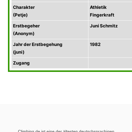
Charakter
Athletik
(Petje)
Fingerkraft
Erstbegeher
Juni Schmitz
(Anonym)
Jahr der Erstbegehung
1982
(juni)
Zugang
Climbing.de ist eine der ältesten deutschsprachigen