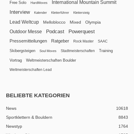
International Mountain Summit
Free Solo
HardMoves
Interview
Kalender
Kletterführer
Klettersteig
Lead Weltcup
Melloblocco
Mixed
Olympia
Podcast
Powerquest
Outdoor Messe
Pressemitteilungen
Ratgeber
Rock Master
SAAC
Skibergsteigen
Training
Stadtmeisterschaften
Soul Moves
Vortrag
Weltmeisterschaften Boulder
Weltmeisterschaften Lead
BELIEBTE KATEGORIEN
News
10618
Sportklettern & Bouldern
8843
Newstyp
1764