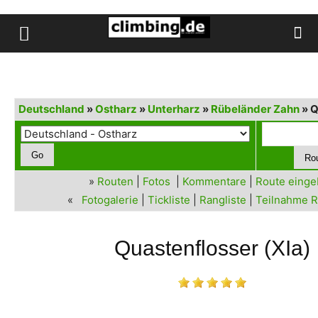
Deutschland
»
Ostharz
»
Unterharz
»
Rübeländer Zahn
» Q
»
Routen
|
Fotos
|
Kommentare
|
Route eing
«
Fotogalerie
|
Tickliste
|
Rangliste
|
Teilnahme R
Quastenflosser (XIa)