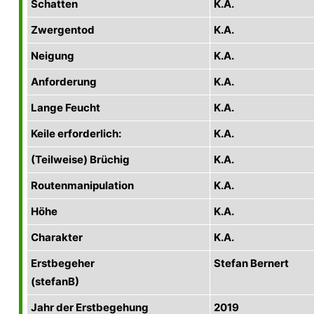
Schatten
K.A.
Zwergentod
K.A.
Neigung
K.A.
Anforderung
K.A.
Lange Feucht
K.A.
Keile erforderlich:
K.A.
(Teilweise) Brüchig
K.A.
Routenmanipulation
K.A.
Höhe
K.A.
Charakter
K.A.
Erstbegeher
Stefan Bernert
(stefanB)
Jahr der Erstbegehung
2019