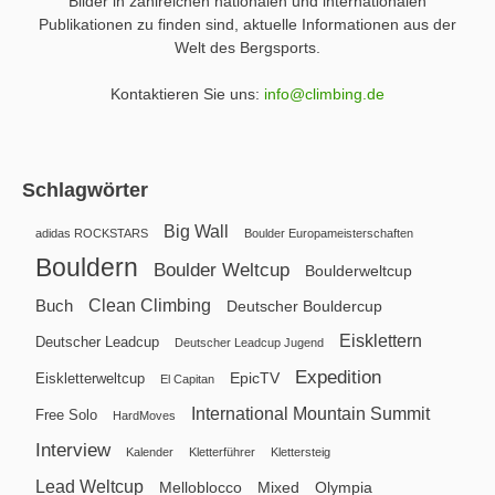
Bilder in zahlreichen nationalen und internationalen
Publikationen zu finden sind, aktuelle Informationen aus der
Welt des Bergsports.
Kontaktieren Sie uns:
info@climbing.de
Schlagwörter
Big Wall
adidas ROCKSTARS
Boulder Europameisterschaften
Bouldern
Boulder Weltcup
Boulderweltcup
Clean Climbing
Buch
Deutscher Bouldercup
Eisklettern
Deutscher Leadcup
Deutscher Leadcup Jugend
Expedition
EpicTV
Eiskletterweltcup
El Capitan
International Mountain Summit
Free Solo
HardMoves
Interview
Kalender
Kletterführer
Klettersteig
Lead Weltcup
Melloblocco
Mixed
Olympia