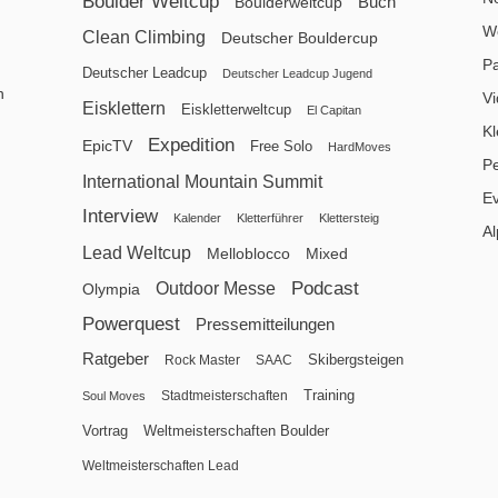
Boulder Weltcup
Buch
Boulderweltcup
We
Clean Climbing
Deutscher Bouldercup
P
Deutscher Leadcup
Deutscher Leadcup Jugend
n
V
Eisklettern
Eiskletterweltcup
El Capitan
Kl
Expedition
EpicTV
Free Solo
HardMoves
P
International Mountain Summit
E
Interview
Kalender
Kletterführer
Klettersteig
Al
Lead Weltcup
Melloblocco
Mixed
Podcast
Outdoor Messe
Olympia
Powerquest
Pressemitteilungen
Ratgeber
Skibergsteigen
Rock Master
SAAC
Training
Stadtmeisterschaften
Soul Moves
Vortrag
Weltmeisterschaften Boulder
Weltmeisterschaften Lead