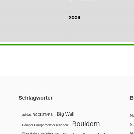
2009
Schlagwörter
B
Big Wall
adidas ROCKSTARS
N
Bouldern
Sp
Boulder Europameisterschaften
N