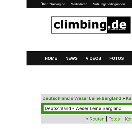
Über Climbing.de
Mediadaten
Nutzungsbedingungen
Climbing.de
HOME
NEWS
VIDEOS
FOTOS
Deutschland
»
Weser Leine Bergland
»
Ka
»
Routen
|
Fotos
|
Ko