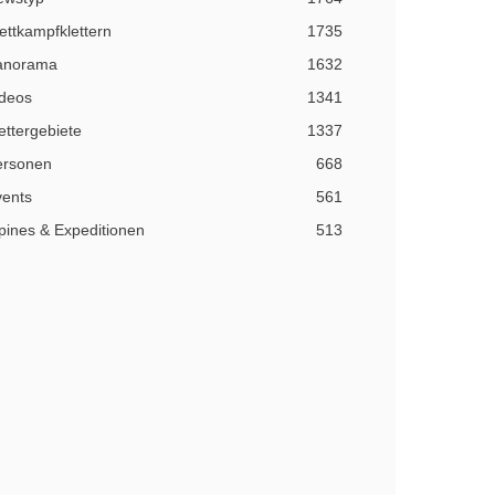
ttkampfklettern
1735
anorama
1632
ideos
1341
ettergebiete
1337
ersonen
668
vents
561
pines & Expeditionen
513