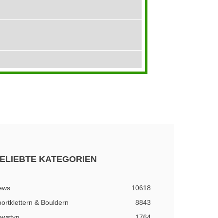
ELIEBTE KATEGORIEN
ews
10618
ortklettern & Bouldern
8843
ewstyp
1764