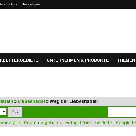
Datenschutz
Impressum
KLETTERGEBIETE
UNTERNEHMEN & PRODUKTE
THEMEN
nstein
»
Liebesnadel
» Weg der Liebesnadler
mmentare
|
Route eingeben
«
Fotogalerie
|
Tickliste
|
Rangliste