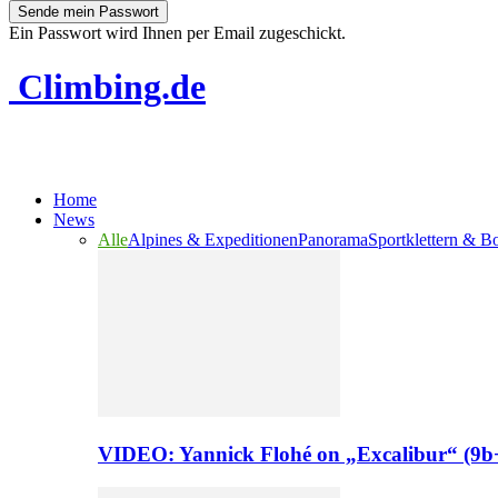
Ein Passwort wird Ihnen per Email zugeschickt.
Climbing.de
Home
News
Alle
Alpines & Expeditionen
Panorama
Sportklettern & B
VIDEO: Yannick Flohé on „Excalibur“ (9b