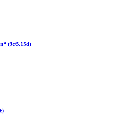
“ (9c/5.15d)
+)