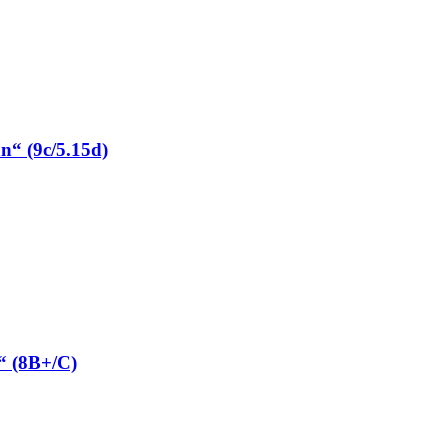
“ (9c/5.15d)
“ (8B+/C)