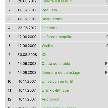
1
20.08.2012
Tendre est la nuit
2
08.07.2012
Requiem
3
08.07.2012
Shark attack
4
23.06.2012
Charlotte
5
12.06.2009
La farce tranquille
6
12.06.2009
Wadi rum
7
30.08.2008
XX
8
14.06.2008
Quitte ou double
R
9
14.06.2008
Itineraire de delestage
R
10
10.11.2007
Un balcon en forêt
11
10.11.2007
L´anxio-lithique
12
10.11.2007
Andro-pof