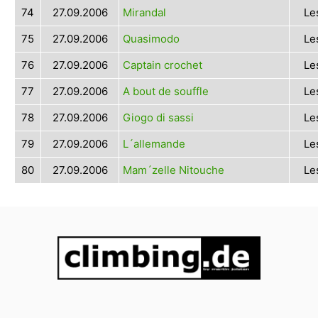
74
27.09.2006
Mirandal
Le
75
27.09.2006
Quasimodo
Le
76
27.09.2006
Captain crochet
Le
77
27.09.2006
A bout de souffle
Le
78
27.09.2006
Giogo di sassi
Le
79
27.09.2006
L´allemande
Le
80
27.09.2006
Mam´zelle Nitouche
Le