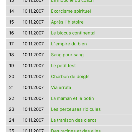
13
10.11.2007
La mouche du coach
14
10.11.2007
Exorcisme spirituel
15
10.11.2007
Après l´histoire
16
10.11.2007
Le blocus continental
17
10.11.2007
L´empire du bien
18
10.11.2007
Sang pour sang
19
10.11.2007
Le petit test
20
10.11.2007
Charbon de doigts
21
10.11.2007
Via errata
22
10.11.2007
La maman et le potin
23
10.11.2007
Les perceuses ridicules
24
10.11.2007
La trahison des clercs
25
10.11.2007
Des racines et des ailes