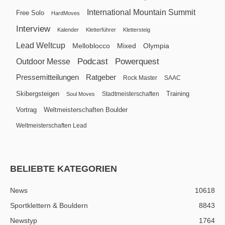
International Mountain Summit
Free Solo
HardMoves
Interview
Kalender
Kletterführer
Klettersteig
Lead Weltcup
Melloblocco
Mixed
Olympia
Podcast
Powerquest
Outdoor Messe
Pressemitteilungen
Ratgeber
Rock Master
SAAC
Skibergsteigen
Training
Stadtmeisterschaften
Soul Moves
Vortrag
Weltmeisterschaften Boulder
Weltmeisterschaften Lead
BELIEBTE KATEGORIEN
News
10618
Sportklettern & Bouldern
8843
Newstyp
1764