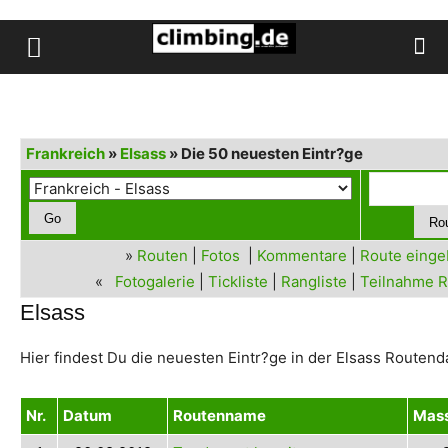
Frankreich
»
Elsass
» Die 50 neuesten Eintr?ge
»
Routen
|
Fotos
|
Kommentare
|
Route eing
«
Fotogalerie
|
Tickliste
|
Rangliste
|
Teilnahme R
Elsass
Hier findest Du die neuesten Eintr?ge in der Elsass Routen
Nr.
Datum
Routenname
Mass