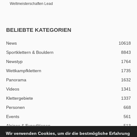
Weltmeisterschaften Lead
BELIEBTE KATEGORIEN
News
10618
Sportklettern & Bouldern
8843
Newstyp
1764
Wettkampfklettern
1735
Panorama
1632
Videos
1341
Klettergebiete
1337
Personen
668
Events
561
Alpines & Expeditionen
513
Wir verwenden Cookies, um dir die bestmögliche Erfahrung