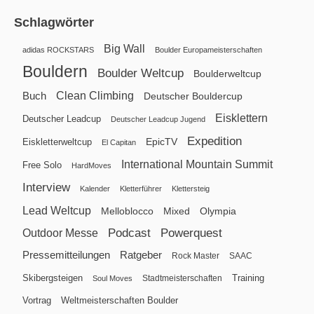
Schlagwörter
Big Wall
adidas ROCKSTARS
Boulder Europameisterschaften
Bouldern
Boulder Weltcup
Boulderweltcup
Clean Climbing
Buch
Deutscher Bouldercup
Eisklettern
Deutscher Leadcup
Deutscher Leadcup Jugend
Expedition
EpicTV
Eiskletterweltcup
El Capitan
International Mountain Summit
Free Solo
HardMoves
Interview
Kalender
Kletterführer
Klettersteig
Lead Weltcup
Melloblocco
Mixed
Olympia
Podcast
Powerquest
Outdoor Messe
Pressemitteilungen
Ratgeber
Rock Master
SAAC
Skibergsteigen
Training
Stadtmeisterschaften
Soul Moves
Vortrag
Weltmeisterschaften Boulder