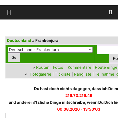
Deutschland
» Frankenjura
»
Routen
|
Fotos
|
Kommentare
|
Route eing
«
Fotogalerie
|
Tickliste
|
Rangliste
|
Teilnahme R
Du hast doch nichts dagegen, dass ich Deine
216.73.216.46
und andere n?tzliche Dinge mitschreibe, wenn Du Dich hie
09.08.2026 - 13:50:03