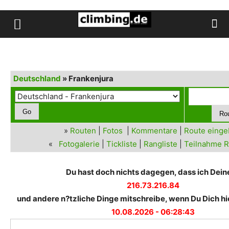
Deutschland
» Frankenjura
»
Routen
|
Fotos
|
Kommentare
|
Route eing
«
Fotogalerie
|
Tickliste
|
Rangliste
|
Teilnahme R
Du hast doch nichts dagegen, dass ich Deine
216.73.216.84
und andere n?tzliche Dinge mitschreibe, wenn Du Dich hie
10.08.2026 - 06:28:43