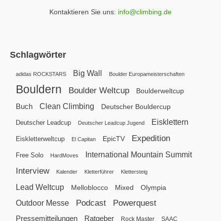
Kontaktieren Sie uns:
info@climbing.de
Schlagwörter
Big Wall
adidas ROCKSTARS
Boulder Europameisterschaften
Bouldern
Boulder Weltcup
Boulderweltcup
Clean Climbing
Buch
Deutscher Bouldercup
Eisklettern
Deutscher Leadcup
Deutscher Leadcup Jugend
Expedition
EpicTV
Eiskletterweltcup
El Capitan
International Mountain Summit
Free Solo
HardMoves
Interview
Kalender
Kletterführer
Klettersteig
Lead Weltcup
Melloblocco
Mixed
Olympia
Podcast
Powerquest
Outdoor Messe
Pressemitteilungen
Ratgeber
Rock Master
SAAC