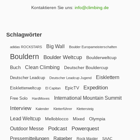
Kontaktieren Sie uns:
info@climbing.de
Schlagwörter
Big Wall
adidas ROCKSTARS
Boulder Europameisterschaften
Bouldern
Boulder Weltcup
Boulderweltcup
Clean Climbing
Buch
Deutscher Bouldercup
Eisklettern
Deutscher Leadcup
Deutscher Leadcup Jugend
Expedition
EpicTV
Eiskletterweltcup
El Capitan
International Mountain Summit
Free Solo
HardMoves
Interview
Kalender
Kletterführer
Klettersteig
Lead Weltcup
Melloblocco
Mixed
Olympia
Podcast
Powerquest
Outdoor Messe
Pressemitteilungen
Ratgeber
Rock Master
SAAC