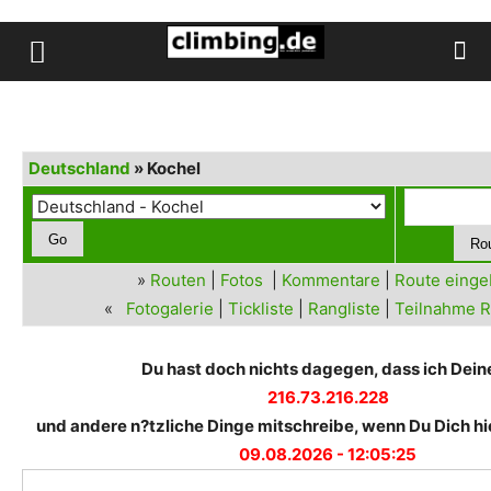
Deutschland
» Kochel
»
Routen
|
Fotos
|
Kommentare
|
Route eing
«
Fotogalerie
|
Tickliste
|
Rangliste
|
Teilnahme R
Du hast doch nichts dagegen, dass ich Deine
216.73.216.228
und andere n?tzliche Dinge mitschreibe, wenn Du Dich hie
09.08.2026 - 12:05:25