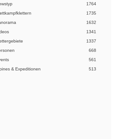
ewstyp
1764
ttkampfklettern
1735
anorama
1632
ideos
1341
ettergebiete
1337
ersonen
668
vents
561
pines & Expeditionen
513