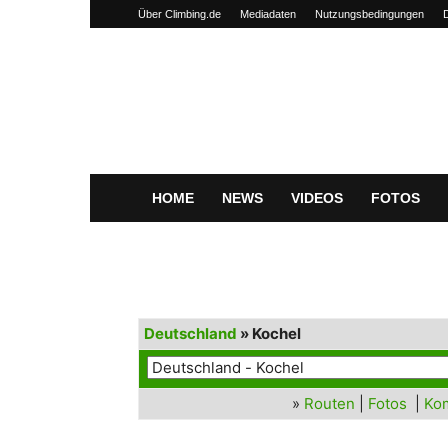
Über Climbing.de
Mediadaten
Nutzungsbedingungen
Climbing.de
HOME
NEWS
VIDEOS
FOTOS
Deutschland
» Kochel
»
Routen
|
Fotos
|
Ko