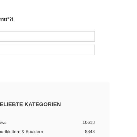
rst"?!
ELIEBTE KATEGORIEN
ews
10618
ortklettern & Bouldern
8843