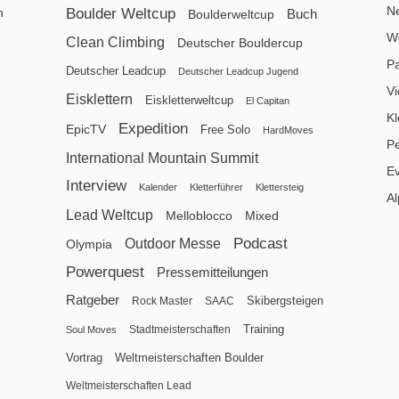
N
n
Boulder Weltcup
Buch
Boulderweltcup
We
Clean Climbing
Deutscher Bouldercup
P
Deutscher Leadcup
Deutscher Leadcup Jugend
V
Eisklettern
Eiskletterweltcup
El Capitan
Kl
Expedition
EpicTV
Free Solo
HardMoves
P
International Mountain Summit
E
Interview
Kalender
Kletterführer
Klettersteig
Al
Lead Weltcup
Melloblocco
Mixed
Podcast
Outdoor Messe
Olympia
Powerquest
Pressemitteilungen
Ratgeber
Skibergsteigen
Rock Master
SAAC
Training
Stadtmeisterschaften
Soul Moves
Vortrag
Weltmeisterschaften Boulder
Weltmeisterschaften Lead