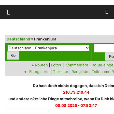
Deutschland
» Frankenjura
»
Routen
|
Fotos
|
Kommentare
|
Route eing
«
Fotogalerie
|
Tickliste
|
Rangliste
|
Teilnahme R
Du hast doch nichts dagegen, dass ich Deine
216.73.216.44
und andere n?tzliche Dinge mitschreibe, wenn Du Dich hie
08.08.2026 - 07:50:47