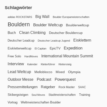
Schlagwörter
Big Wall
adidas ROCKSTARS
Boulder Europameisterschaften
Bouldern
Boulder Weltcup
Boulderweltcup
Clean Climbing
Buch
Deutscher Bouldercup
Eisklettern
Deutscher Leadcup
Deutscher Leadcup Jugend
Expedition
EpicTV
Eiskletterweltcup
El Capitan
International Mountain Summit
Free Solo
HardMoves
Interview
Kalender
Kletterführer
Klettersteig
Lead Weltcup
Melloblocco
Mixed
Olympia
Podcast
Powerquest
Outdoor Messe
Pressemitteilungen
Ratgeber
Rock Master
SAAC
Skibergsteigen
Training
Stadtmeisterschaften
Soul Moves
Vortrag
Weltmeisterschaften Boulder