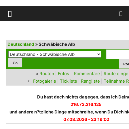
Deutschland
» Schwäbische Alb
»
Routen
|
Fotos
|
Kommentare
|
Route eing
«
Fotogalerie
|
Tickliste
|
Rangliste
|
Teilnahme R
Du hast doch nichts dagegen, dass ich Deine
216.73.216.125
und andere n?tzliche Dinge mitschreibe, wenn Du Dich hie
07.08.2026 - 23:19:02