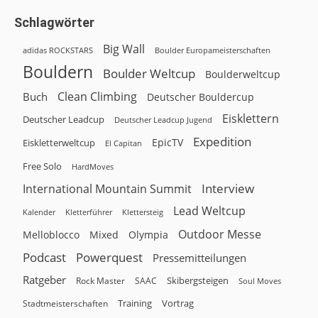
Schlagwörter
Big Wall
adidas ROCKSTARS
Boulder Europameisterschaften
Bouldern
Boulder Weltcup
Boulderweltcup
Clean Climbing
Buch
Deutscher Bouldercup
Eisklettern
Deutscher Leadcup
Deutscher Leadcup Jugend
Expedition
EpicTV
Eiskletterweltcup
El Capitan
Free Solo
HardMoves
Interview
International Mountain Summit
Lead Weltcup
Kalender
Klettersteig
Kletterführer
Outdoor Messe
Melloblocco
Olympia
Mixed
Podcast
Powerquest
Pressemitteilungen
Ratgeber
Skibergsteigen
Rock Master
SAAC
Soul Moves
Training
Vortrag
Stadtmeisterschaften