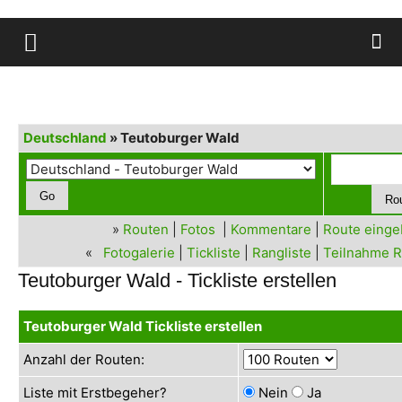
Deutschland
» Teutoburger Wald
»
Routen
|
Fotos
|
Kommentare
|
Route eing
«
Fotogalerie
|
Tickliste
|
Rangliste
|
Teilnahme R
Teutoburger Wald - Tickliste erstellen
Teutoburger Wald Tickliste erstellen
Anzahl der Routen:
Liste mit Erstbegeher?
Nein
Ja