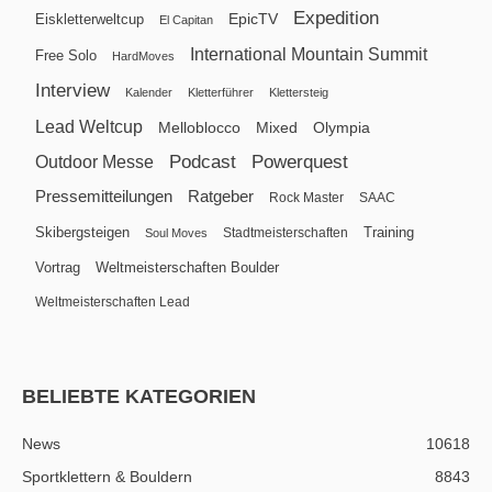
Expedition
EpicTV
Eiskletterweltcup
El Capitan
International Mountain Summit
Free Solo
HardMoves
Interview
Kalender
Kletterführer
Klettersteig
Lead Weltcup
Melloblocco
Mixed
Olympia
Podcast
Powerquest
Outdoor Messe
Pressemitteilungen
Ratgeber
Rock Master
SAAC
Skibergsteigen
Training
Stadtmeisterschaften
Soul Moves
Vortrag
Weltmeisterschaften Boulder
Weltmeisterschaften Lead
BELIEBTE KATEGORIEN
News
10618
Sportklettern & Bouldern
8843