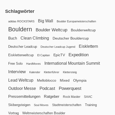
Schlagwörter
Big Wall
adidas ROCKSTARS
Boulder Europameisterschaften
Bouldern
Boulder Weltcup
Boulderweltcup
Clean Climbing
Buch
Deutscher Bouldercup
Eisklettern
Deutscher Leadcup
Deutscher Leadcup Jugend
Expedition
EpicTV
Eiskletterweltcup
El Capitan
International Mountain Summit
Free Solo
HardMoves
Interview
Kalender
Kletterführer
Klettersteig
Lead Weltcup
Melloblocco
Mixed
Olympia
Podcast
Powerquest
Outdoor Messe
Pressemitteilungen
Ratgeber
Rock Master
SAAC
Skibergsteigen
Training
Stadtmeisterschaften
Soul Moves
Vortrag
Weltmeisterschaften Boulder