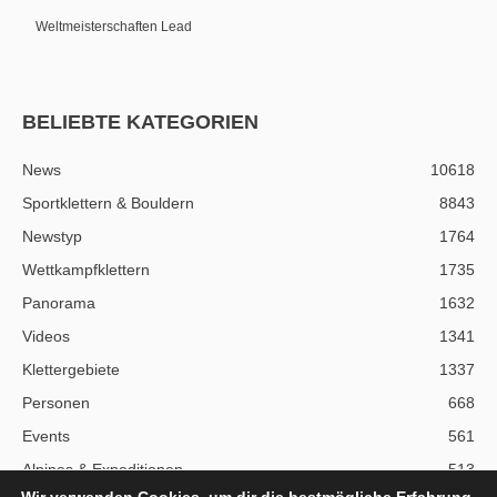
Weltmeisterschaften Lead
BELIEBTE KATEGORIEN
News
10618
Sportklettern & Bouldern
8843
Newstyp
1764
Wettkampfklettern
1735
Panorama
1632
Videos
1341
Klettergebiete
1337
Personen
668
Events
561
Alpines & Expeditionen
513