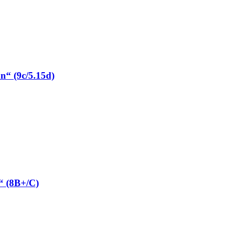
“ (9c/5.15d)
“ (8B+/C)