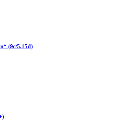
“ (9c/5.15d)
+)