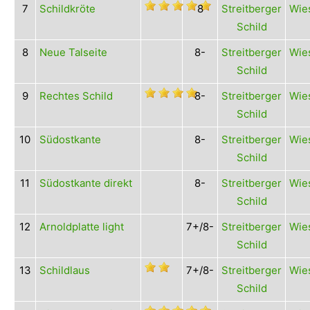
7
Schildkröte
8
Streitberger
Wies
Schild
8
Neue Talseite
8-
Streitberger
Wies
Schild
9
Rechtes Schild
8-
Streitberger
Wies
Schild
10
Südostkante
8-
Streitberger
Wies
Schild
11
Südostkante direkt
8-
Streitberger
Wies
Schild
12
Arnoldplatte light
7+/8-
Streitberger
Wies
Schild
13
Schildlaus
7+/8-
Streitberger
Wies
Schild