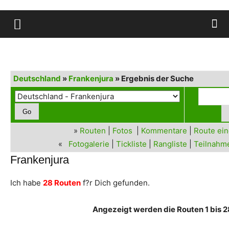
Deutschland
»
Frankenjura
» Ergebnis der Suche
»
Routen
|
Fotos
|
Kommentare
|
Route ei
«
Fotogalerie
|
Tickliste
|
Rangliste
|
Teilnahme
Frankenjura
Ich habe
28 Routen
f?r Dich gefunden.
Angezeigt werden die Routen 1 bis 2