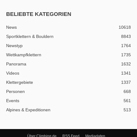
BELIEBTE KATEGORIEN
News
10618
Sportklettern & Bouldern
8843
Newstyp
1764
Wettkampfklettern
1735
Panorama
1632
Videos
1341
Klettergebiete
1337
Personen
668
Events
561
Alpines & Expeditionen
513
Über Climbing.de
RSS Feed
Mediadaten