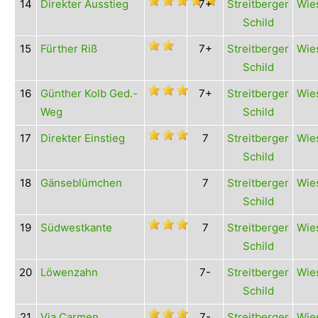
14
Direkter Ausstieg
7+
Streitberger
Wies
Schild
15
Fürther Riß
7+
Streitberger
Wies
Schild
16
Günther Kolb Ged.-
7+
Streitberger
Wies
Weg
Schild
17
Direkter Einstieg
7
Streitberger
Wies
Schild
18
Gänseblümchen
7
Streitberger
Wies
Schild
19
Südwestkante
7
Streitberger
Wies
Schild
20
Löwenzahn
7-
Streitberger
Wies
Schild
21
Via Carmen
7-
Streitberger
Wies