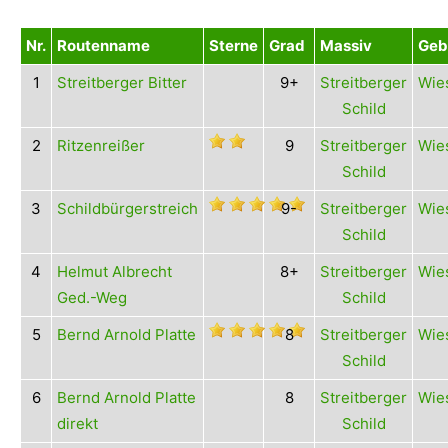
Nr.
Routenname
Sterne
Grad
Massiv
Geb
1
Streitberger Bitter
9+
Streitberger
Wies
Schild
2
Ritzenreißer
9
Streitberger
Wies
Schild
3
Schildbürgerstreich
9-
Streitberger
Wies
Schild
4
Helmut Albrecht
8+
Streitberger
Wies
Ged.-Weg
Schild
5
Bernd Arnold Platte
8
Streitberger
Wies
Schild
6
Bernd Arnold Platte
8
Streitberger
Wies
direkt
Schild