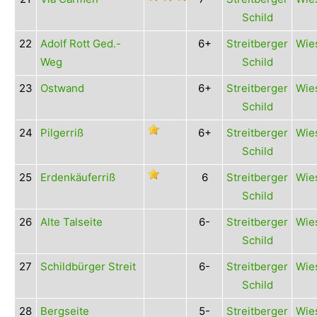
Schild
22
Adolf Rott Ged.-
6+
Streitberger
Wies
Weg
Schild
23
Ostwand
6+
Streitberger
Wies
Schild
24
Pilgerriß
6+
Streitberger
Wies
Schild
25
Erdenkäuferriß
6
Streitberger
Wies
Schild
26
Alte Talseite
6-
Streitberger
Wies
Schild
27
Schildbürger Streit
6-
Streitberger
Wies
Schild
28
Bergseite
5-
Streitberger
Wies