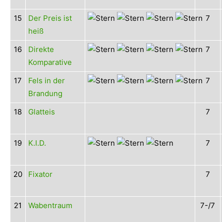
15
Der Preis ist
7
heiß
16
Direkte
7
Komparative
17
Fels in der
7
Brandung
18
Glatteis
7
19
K.I.D.
7
20
Fixator
7
21
Wabentraum
7-/7