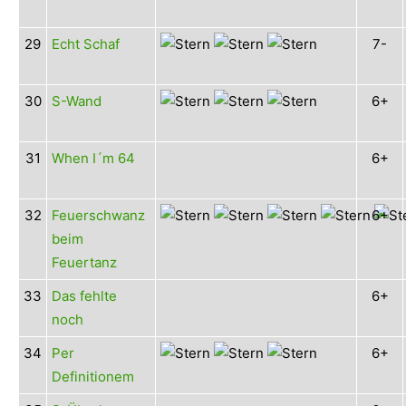
29
Echt Schaf
7-
30
S-Wand
6+
31
When I´m 64
6+
32
Feuerschwanz
6+
beim
Feuertanz
33
Das fehlte
6+
noch
34
Per
6+
Definitionem