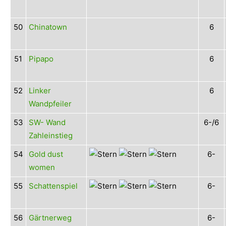
50
Chinatown
6
51
Pipapo
6
52
Linker
6
Wandpfeiler
53
SW- Wand
6-/6
Zahleinstieg
54
Gold dust
6-
women
55
Schattenspiel
6-
56
Gärtnerweg
6-