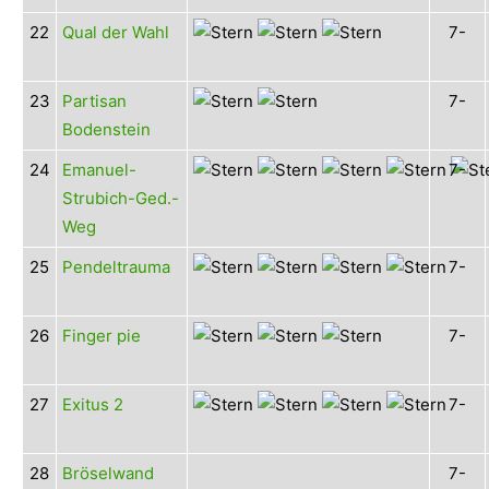
22
Qual der Wahl
7-
23
Partisan
7-
Bodenstein
24
Emanuel-
7-
Strubich-Ged.-
Weg
25
Pendeltrauma
7-
26
Finger pie
7-
27
Exitus 2
7-
28
Bröselwand
7-