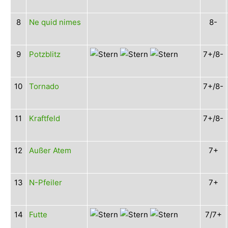
8
Ne quid nimes
8-
9
Potzblitz
7+/8-
10
Tornado
7+/8-
11
Kraftfeld
7+/8-
12
Außer Atem
7+
13
N-Pfeiler
7+
14
Futte
7/7+