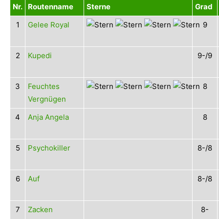
Nr.
Routenname
Sterne
Grad
1
Gelee Royal
9
2
Kupedi
9-/9
3
Feuchtes
8
Vergnügen
4
Anja Angela
8
5
Psychokiller
8-/8
6
Auf
8-/8
7
Zacken
8-