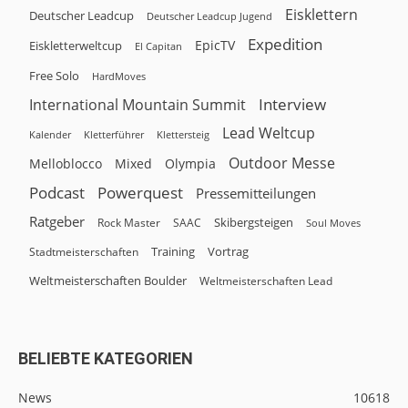
Eisklettern
Deutscher Leadcup
Deutscher Leadcup Jugend
Expedition
EpicTV
Eiskletterweltcup
El Capitan
Free Solo
HardMoves
Interview
International Mountain Summit
Lead Weltcup
Kalender
Klettersteig
Kletterführer
Outdoor Messe
Melloblocco
Olympia
Mixed
Podcast
Powerquest
Pressemitteilungen
Ratgeber
Skibergsteigen
Rock Master
SAAC
Soul Moves
Training
Vortrag
Stadtmeisterschaften
Weltmeisterschaften Boulder
Weltmeisterschaften Lead
BELIEBTE KATEGORIEN
News
10618