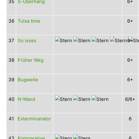
35
S-Überhang
6+
36
Tulsa time
6+
37
So isses
6+
38
Früher Weg
6+
39
Bugwelle
6+
40
N-Wand
6/6+
41
Exterminanator
6
42
Komparative
6