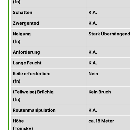
(fn)
Schatten
K.A.
Zwergentod
K.A.
Neigung
Stark Überhängen
(fn)
Anforderung
K.A.
Lange Feucht
K.A.
Keile erforderlich:
Nein
(fn)
(Teilweise) Brüchig
Kein Bruch
(fn)
Routenmanipulation
K.A.
Höhe
ca. 18 Meter
(Tomsky)