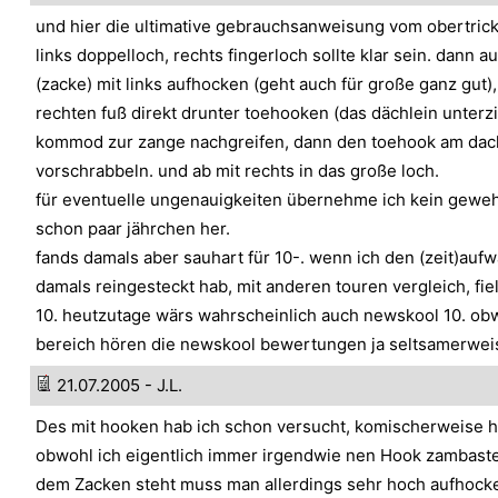
und hier die ultimative gebrauchsanweisung vom obertrick
links doppelloch, rechts fingerloch sollte klar sein. dann a
(zacke) mit links aufhocken (geht auch für große ganz gut)
rechten fuß direkt drunter toehooken (das dächlein unterzi
kommod zur zange nachgreifen, dann den toehook am dac
vorschrabbeln. und ab mit rechts in das große loch.
für eventuelle ungenauigkeiten übernehme ich kein gewehr
schon paar jährchen her.
fands damals aber sauhart für 10-. wenn ich den (zeit)aufw
damals reingesteckt hab, mit anderen touren vergleich, fie
10. heutzutage wärs wahrscheinlich auch newskool 10. ob
bereich hören die newskool bewertungen ja seltsamerweise
21.07.2005 - J.L.
Des mit hooken hab ich schon versucht, komischerweise h
obwohl ich eigentlich immer irgendwie nen Hook zambast
dem Zacken steht muss man allerdings sehr hoch aufhocke