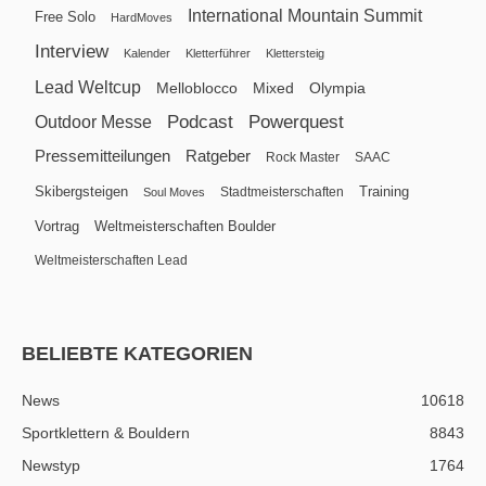
International Mountain Summit
Free Solo
HardMoves
Interview
Kalender
Kletterführer
Klettersteig
Lead Weltcup
Melloblocco
Mixed
Olympia
Podcast
Powerquest
Outdoor Messe
Pressemitteilungen
Ratgeber
Rock Master
SAAC
Skibergsteigen
Training
Stadtmeisterschaften
Soul Moves
Vortrag
Weltmeisterschaften Boulder
Weltmeisterschaften Lead
BELIEBTE KATEGORIEN
News
10618
Sportklettern & Bouldern
8843
Newstyp
1764