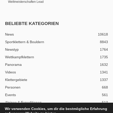
Weltmeisterschaften Lead
BELIEBTE KATEGORIEN
News
10618
Sportklettern & Bouldern
8843
Newstyp
1764
Wettkampfklettern
1735
Panorama
1632
Videos
1341
Klettergebiete
1337
Personen
668
Events
561
Alpines & Expeditionen
513
Wir verwenden Cookies, um dir die bestmögliche Erfahrung