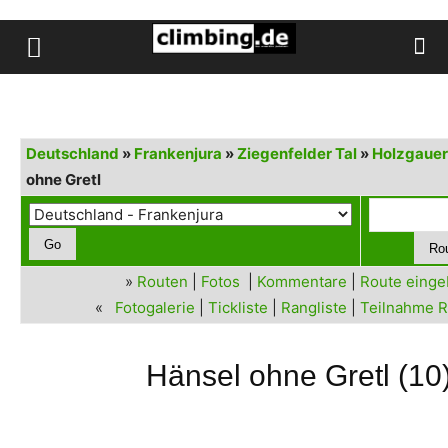
Deutschland
»
Frankenjura
»
Ziegenfelder Tal
»
Holzgaue
ohne Gretl
»
Routen
|
Fotos
|
Kommentare
|
Route eing
«
Fotogalerie
|
Tickliste
|
Rangliste
|
Teilnahme R
Hänsel ohne Gretl (10