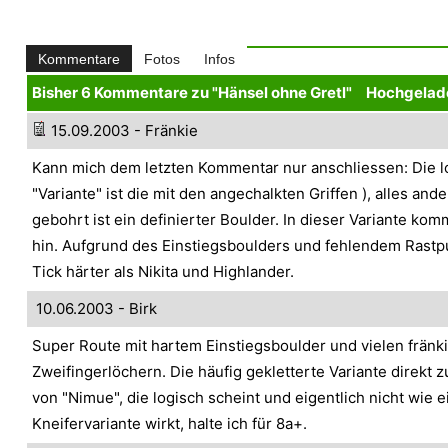
Kommentare
Fotos
Infos
Bisher 6 Kommentare zu "Hänsel ohne Gretl"
Hochgelad
15.09.2003 - Fränkie
Kann mich dem letzten Kommentar nur anschliessen: Die l
"Variante" ist die mit den angechalkten Griffen
), alles and
gebohrt ist ein definierter Boulder. In dieser Variante ko
hin. Aufgrund des Einstiegsboulders und fehlendem Rastp
Tick härter als Nikita und Highlander.
10.06.2003 - Birk
Super Route mit hartem Einstiegsboulder und vielen fränk
Zweifingerlöchern. Die häufig gekletterte Variante direkt
von "Nimue", die logisch scheint und eigentlich nicht wie e
Kneifervariante wirkt, halte ich für 8a+.