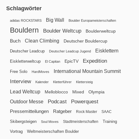
Schlagwörter
Big Wall
adidas ROCKSTARS
Boulder Europameisterschaften
Bouldern
Boulder Weltcup
Boulderweltcup
Clean Climbing
Buch
Deutscher Bouldercup
Eisklettern
Deutscher Leadcup
Deutscher Leadcup Jugend
Expedition
EpicTV
Eiskletterweltcup
El Capitan
International Mountain Summit
Free Solo
HardMoves
Interview
Kalender
Kletterführer
Klettersteig
Lead Weltcup
Melloblocco
Mixed
Olympia
Podcast
Powerquest
Outdoor Messe
Pressemitteilungen
Ratgeber
Rock Master
SAAC
Skibergsteigen
Training
Stadtmeisterschaften
Soul Moves
Vortrag
Weltmeisterschaften Boulder