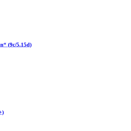
“ (9c/5.15d)
+)