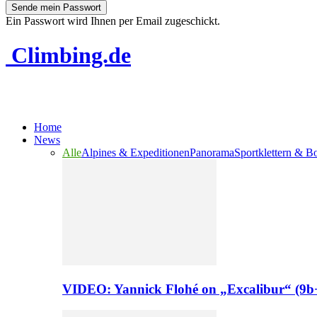
Ein Passwort wird Ihnen per Email zugeschickt.
Climbing.de
Home
News
Alle
Alpines & Expeditionen
Panorama
Sportklettern & B
VIDEO: Yannick Flohé on „Excalibur“ (9b