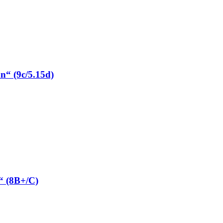
“ (9c/5.15d)
“ (8B+/C)