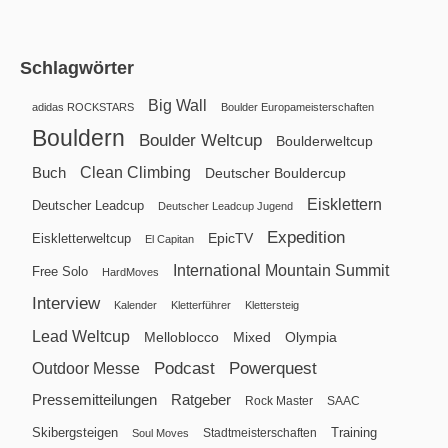
Schlagwörter
Big Wall
adidas ROCKSTARS
Boulder Europameisterschaften
Bouldern
Boulder Weltcup
Boulderweltcup
Clean Climbing
Buch
Deutscher Bouldercup
Eisklettern
Deutscher Leadcup
Deutscher Leadcup Jugend
Expedition
EpicTV
Eiskletterweltcup
El Capitan
International Mountain Summit
Free Solo
HardMoves
Interview
Kalender
Kletterführer
Klettersteig
Lead Weltcup
Melloblocco
Mixed
Olympia
Podcast
Powerquest
Outdoor Messe
Pressemitteilungen
Ratgeber
Rock Master
SAAC
Skibergsteigen
Training
Stadtmeisterschaften
Soul Moves