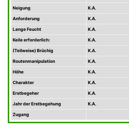
Neigung
K.A.
Anforderung
K.A.
Lange Feucht
K.A.
Keile erforderlich:
K.A.
(Teilweise) Brüchig
K.A.
Routenmanipulation
K.A.
Höhe
K.A.
Charakter
K.A.
Erstbegeher
K.A.
Jahr der Erstbegehung
K.A.
Zugang