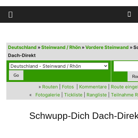
Deutschland
»
Steinwand / Rhön
»
Vordere Steinwand
» S
Dach-Direkt
»
Routen
|
Fotos
|
Kommentare
|
Route eing
«
Fotogalerie
|
Tickliste
|
Rangliste
|
Teilnahme R
Schwupp-Dich Dach-Direkt