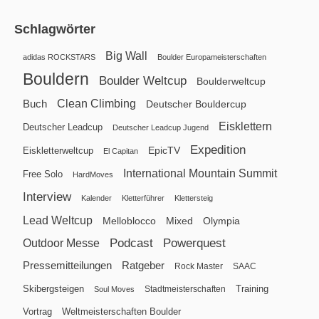
Schlagwörter
Big Wall
adidas ROCKSTARS
Boulder Europameisterschaften
Bouldern
Boulder Weltcup
Boulderweltcup
Clean Climbing
Buch
Deutscher Bouldercup
Eisklettern
Deutscher Leadcup
Deutscher Leadcup Jugend
Expedition
EpicTV
Eiskletterweltcup
El Capitan
International Mountain Summit
Free Solo
HardMoves
Interview
Kalender
Kletterführer
Klettersteig
Lead Weltcup
Melloblocco
Mixed
Olympia
Podcast
Powerquest
Outdoor Messe
Pressemitteilungen
Ratgeber
Rock Master
SAAC
Skibergsteigen
Training
Stadtmeisterschaften
Soul Moves
Vortrag
Weltmeisterschaften Boulder