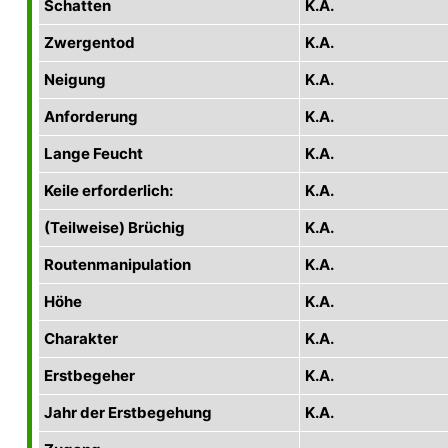
Schatten
K.A.
Zwergentod
K.A.
Neigung
K.A.
Anforderung
K.A.
Lange Feucht
K.A.
Keile erforderlich:
K.A.
(Teilweise) Brüchig
K.A.
Routenmanipulation
K.A.
Höhe
K.A.
Charakter
K.A.
Erstbegeher
K.A.
Jahr der Erstbegehung
K.A.