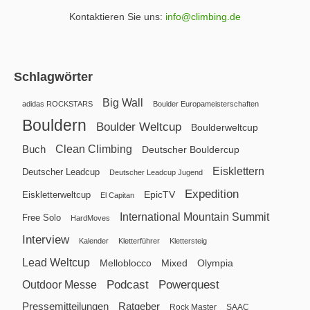
Kontaktieren Sie uns:
info@climbing.de
Schlagwörter
Big Wall
adidas ROCKSTARS
Boulder Europameisterschaften
Bouldern
Boulder Weltcup
Boulderweltcup
Clean Climbing
Buch
Deutscher Bouldercup
Eisklettern
Deutscher Leadcup
Deutscher Leadcup Jugend
Expedition
EpicTV
Eiskletterweltcup
El Capitan
International Mountain Summit
Free Solo
HardMoves
Interview
Kalender
Kletterführer
Klettersteig
Lead Weltcup
Melloblocco
Mixed
Olympia
Podcast
Powerquest
Outdoor Messe
Pressemitteilungen
Ratgeber
Rock Master
SAAC