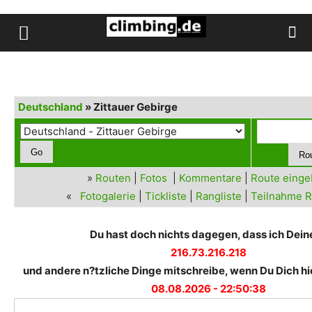
Deutschland
» Zittauer Gebirge
»
Routen
|
Fotos
|
Kommentare
|
Route eing
«
Fotogalerie
|
Tickliste
|
Rangliste
|
Teilnahme R
Du hast doch nichts dagegen, dass ich Deine
216.73.216.218
und andere n?tzliche Dinge mitschreibe, wenn Du Dich hie
08.08.2026 - 22:50:38