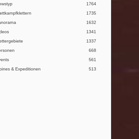
ewstyp
1764
ttkampfklettern
1735
anorama
1632
ideos
1341
ettergebiete
1337
ersonen
668
vents
561
pines & Expeditionen
513