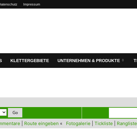
Datenschutz
Impressum
S
KLETTERGEBIETE
UNTERNEHMEN & PRODUKTE
T
mmentare
|
Route eingeben
«
Fotogalerie
|
Tickliste
|
Rangliste