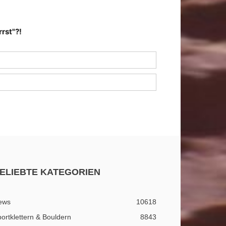
rst"?!
ELIEBTE KATEGORIEN
ews
10618
ortklettern & Bouldern
8843