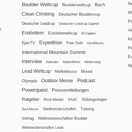
N
Boulder Weltcup
Buch
Boulderweltcup
We
Clean Climbing
Deutscher Bouldercup
P
Deutscher Leadcup
Deutscher Leadcup Jugend
n
V
Eisklettern
Eiskletterweltcup
El Capitan
Kl
Expedition
EpicTV
Free Solo
HardMoves
P
International Mountain Summit
E
Interview
Kalender
Kletterführer
Klettersteig
Al
Lead Weltcup
Melloblocco
Mixed
Podcast
Outdoor Messe
Olympia
Powerquest
Pressemitteilungen
Ratgeber
Skibergsteigen
Rock Master
SAAC
Training
Stadtmeisterschaften
Soul Moves
Vortrag
Weltmeisterschaften Boulder
Weltmeisterschaften Lead