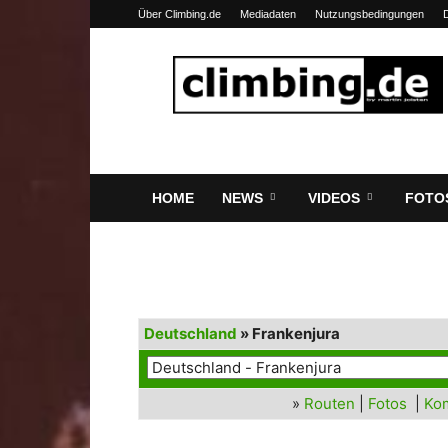
Über Climbing.de
Mediadaten
Nutzungsbedingungen
Climbing.de
HOME
NEWS
VIDEOS
FOTO
Deutschland
» Frankenjura
»
Routen
|
Fotos
|
Ko