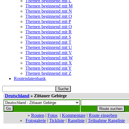
Themen beginnend mit L
Themen beginnend mit M
Themen beginnend mit N
Themen beginnend mit O
Themen beginnend mit P
Themen beginnend mit Q
Themen beginnend mit R
Themen beginnend mit S
Themen beginnend mit T
Themen beginnend mit U
Themen beginnend mit V
Themen beginnend mit W
Themen beginnend mit X
Themen beginnend mit Y
Themen beginnend mit Z
Routendatenbank
Deutschland
» Zittauer Gebirge
»
Routen
|
Fotos
|
Kommentare
|
Route eingeben
«
Fotogalerie
|
Tickliste
|
Rangliste
|
Teilnahme Rangliste