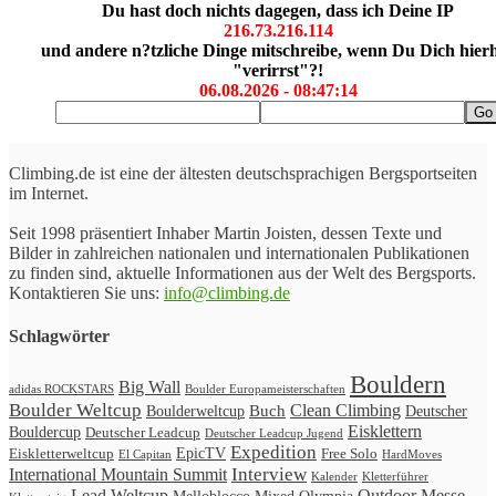
Du hast doch nichts dagegen, dass ich Deine IP
216.73.216.114
und andere n?tzliche Dinge mitschreibe, wenn Du Dich hier
"verirrst"?!
06.08.2026 - 08:47:14
Climbing.de ist eine der ältesten deutschsprachigen Bergsportseiten
im Internet.
Seit 1998 präsentiert Inhaber Martin Joisten, dessen Texte und
Bilder in zahlreichen nationalen und internationalen Publikationen
zu finden sind, aktuelle Informationen aus der Welt des Bergsports.
Kontaktieren Sie uns:
info@climbing.de
Schlagwörter
Bouldern
Big Wall
adidas ROCKSTARS
Boulder Europameisterschaften
Boulder Weltcup
Clean Climbing
Buch
Boulderweltcup
Deutscher
Eisklettern
Bouldercup
Deutscher Leadcup
Deutscher Leadcup Jugend
Expedition
Eiskletterweltcup
EpicTV
Free Solo
HardMoves
El Capitan
International Mountain Summit
Interview
Kalender
Kletterführer
Lead Weltcup
Outdoor Messe