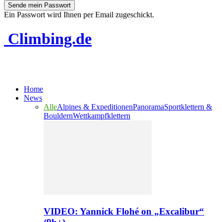
Ein Passwort wird Ihnen per Email zugeschickt.
Climbing.de
Home
News
Alle
Alpines & Expeditionen
Panorama
Sportklettern &
Bouldern
Wettkampfklettern
VIDEO: Yannick Flohé on „Excalibur“