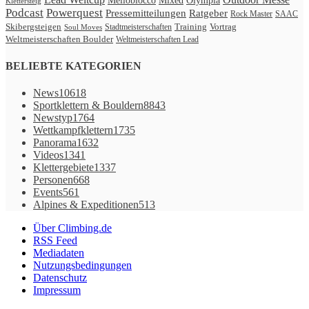
Melloblocco
Mixed
Olympia
Klettersteig
Podcast
Powerquest
Ratgeber
Pressemitteilungen
Rock Master
SAAC
Skibergsteigen
Vortrag
Stadtmeisterschaften
Training
Soul Moves
Weltmeisterschaften Boulder
Weltmeisterschaften Lead
BELIEBTE KATEGORIEN
News
10618
Sportklettern & Bouldern
8843
Newstyp
1764
Wettkampfklettern
1735
Panorama
1632
Videos
1341
Klettergebiete
1337
Personen
668
Events
561
Alpines & Expeditionen
513
Über Climbing.de
RSS Feed
Mediadaten
Nutzungsbedingungen
Datenschutz
Impressum