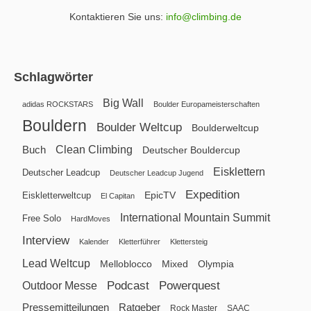
Kontaktieren Sie uns:
info@climbing.de
Schlagwörter
Big Wall
adidas ROCKSTARS
Boulder Europameisterschaften
Bouldern
Boulder Weltcup
Boulderweltcup
Clean Climbing
Buch
Deutscher Bouldercup
Eisklettern
Deutscher Leadcup
Deutscher Leadcup Jugend
Expedition
EpicTV
Eiskletterweltcup
El Capitan
International Mountain Summit
Free Solo
HardMoves
Interview
Kalender
Kletterführer
Klettersteig
Lead Weltcup
Melloblocco
Mixed
Olympia
Podcast
Powerquest
Outdoor Messe
Pressemitteilungen
Ratgeber
Rock Master
SAAC