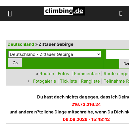
Deutschland
» Zittauer Gebirge
»
Routen
|
Fotos
|
Kommentare
|
Route eing
«
Fotogalerie
|
Tickliste
|
Rangliste
|
Teilnahme R
Du hast doch nichts dagegen, dass ich Deine
216.73.216.24
und andere n?tzliche Dinge mitschreibe, wenn Du Dich hie
06.08.2026 - 15:48:42