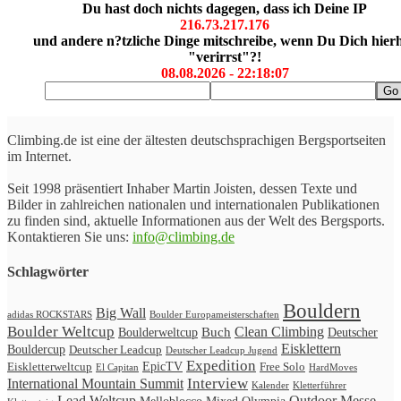
Du hast doch nichts dagegen, dass ich Deine IP
216.73.217.176
und andere n?tzliche Dinge mitschreibe, wenn Du Dich hier
"verirrst"?!
08.08.2026 - 22:18:07
Climbing.de ist eine der ältesten deutschsprachigen Bergsportseiten
im Internet.
Seit 1998 präsentiert Inhaber Martin Joisten, dessen Texte und
Bilder in zahlreichen nationalen und internationalen Publikationen
zu finden sind, aktuelle Informationen aus der Welt des Bergsports.
Kontaktieren Sie uns:
info@climbing.de
Schlagwörter
Bouldern
Big Wall
adidas ROCKSTARS
Boulder Europameisterschaften
Boulder Weltcup
Clean Climbing
Buch
Boulderweltcup
Deutscher
Eisklettern
Bouldercup
Deutscher Leadcup
Deutscher Leadcup Jugend
Expedition
Eiskletterweltcup
EpicTV
Free Solo
HardMoves
El Capitan
International Mountain Summit
Interview
Kalender
Kletterführer
Lead Weltcup
Outdoor Messe