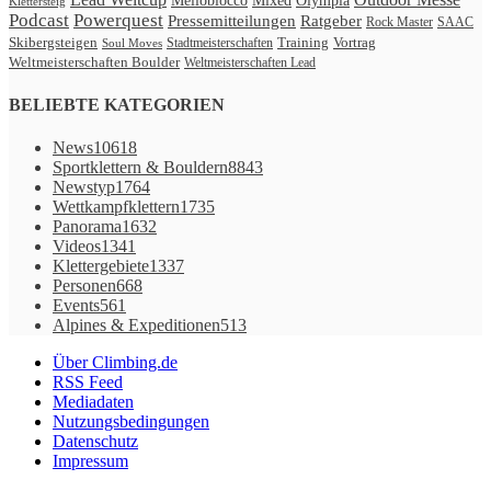
Melloblocco
Mixed
Olympia
Klettersteig
Podcast
Powerquest
Ratgeber
Pressemitteilungen
Rock Master
SAAC
Skibergsteigen
Vortrag
Stadtmeisterschaften
Training
Soul Moves
Weltmeisterschaften Boulder
Weltmeisterschaften Lead
BELIEBTE KATEGORIEN
News
10618
Sportklettern & Bouldern
8843
Newstyp
1764
Wettkampfklettern
1735
Panorama
1632
Videos
1341
Klettergebiete
1337
Personen
668
Events
561
Alpines & Expeditionen
513
Über Climbing.de
RSS Feed
Mediadaten
Nutzungsbedingungen
Datenschutz
Impressum