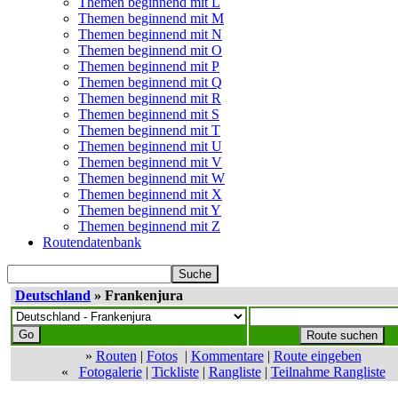
Themen beginnend mit L
Themen beginnend mit M
Themen beginnend mit N
Themen beginnend mit O
Themen beginnend mit P
Themen beginnend mit Q
Themen beginnend mit R
Themen beginnend mit S
Themen beginnend mit T
Themen beginnend mit U
Themen beginnend mit V
Themen beginnend mit W
Themen beginnend mit X
Themen beginnend mit Y
Themen beginnend mit Z
Routendatenbank
Deutschland
» Frankenjura
»
Routen
|
Fotos
|
Kommentare
|
Route eingeben
«
Fotogalerie
|
Tickliste
|
Rangliste
|
Teilnahme Rangliste