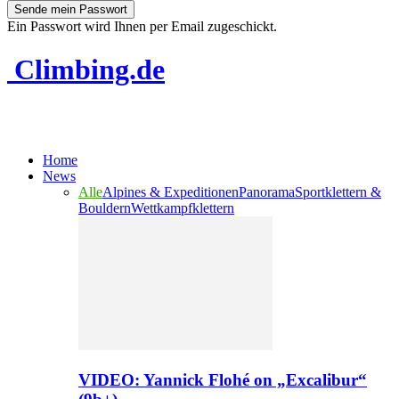
Ein Passwort wird Ihnen per Email zugeschickt.
Climbing.de
Home
News
Alle
Alpines & Expeditionen
Panorama
Sportklettern &
Bouldern
Wettkampfklettern
VIDEO: Yannick Flohé on „Excalibur“