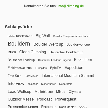
Kontaktieren Sie uns:
info@climbing.de
Schlagwörter
Big Wall
adidas ROCKSTARS
Boulder Europameisterschaften
Bouldern
Boulder Weltcup
Boulderweltcup
Clean Climbing
Buch
Deutscher Bouldercup
Eisklettern
Deutscher Leadcup
Deutscher Leadcup Jugend
Expedition
EpicTV
Eiskletterweltcup
El Capitan
International Mountain Summit
Free Solo
HardMoves
Interview
Kalender
Kletterführer
Klettersteig
Lead Weltcup
Melloblocco
Mixed
Olympia
Podcast
Powerquest
Outdoor Messe
Pressemitteilungen
Ratgeber
Rock Master
SAAC