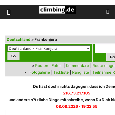
Deutschland
» Frankenjura
»
Routen
|
Fotos
|
Kommentare
|
Route eing
«
Fotogalerie
|
Tickliste
|
Rangliste
|
Teilnahme R
Du hast doch nichts dagegen, dass ich Deine
216.73.217.105
und andere n?tzliche Dinge mitschreibe, wenn Du Dich hie
08.08.2026 - 19:22:55