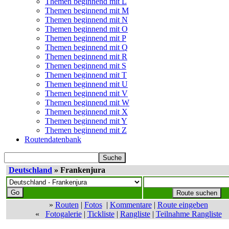
Themen beginnend mit L
Themen beginnend mit M
Themen beginnend mit N
Themen beginnend mit O
Themen beginnend mit P
Themen beginnend mit Q
Themen beginnend mit R
Themen beginnend mit S
Themen beginnend mit T
Themen beginnend mit U
Themen beginnend mit V
Themen beginnend mit W
Themen beginnend mit X
Themen beginnend mit Y
Themen beginnend mit Z
Routendatenbank
Deutschland
» Frankenjura
»
Routen
|
Fotos
|
Kommentare
|
Route eingeben
«
Fotogalerie
|
Tickliste
|
Rangliste
|
Teilnahme Rangliste