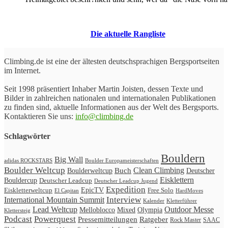
Die aktuelle Rangliste
Climbing.de ist eine der ältesten deutschsprachigen Bergsportseiten
im Internet.
Seit 1998 präsentiert Inhaber Martin Joisten, dessen Texte und
Bilder in zahlreichen nationalen und internationalen Publikationen
zu finden sind, aktuelle Informationen aus der Welt des Bergsports.
Kontaktieren Sie uns:
info@climbing.de
Schlagwörter
Bouldern
Big Wall
adidas ROCKSTARS
Boulder Europameisterschaften
Boulder Weltcup
Clean Climbing
Buch
Boulderweltcup
Deutscher
Eisklettern
Bouldercup
Deutscher Leadcup
Deutscher Leadcup Jugend
Expedition
Eiskletterweltcup
EpicTV
Free Solo
HardMoves
El Capitan
International Mountain Summit
Interview
Kalender
Kletterführer
Lead Weltcup
Outdoor Messe
Melloblocco
Mixed
Olympia
Klettersteig
Podcast
Powerquest
Ratgeber
Pressemitteilungen
Rock Master
SAAC