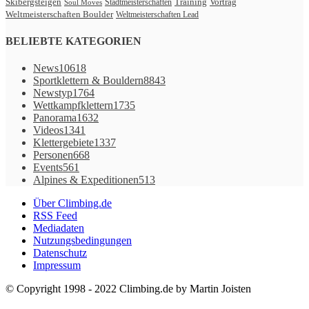
Skibergsteigen
Vortrag
Stadtmeisterschaften
Training
Soul Moves
Weltmeisterschaften Boulder
Weltmeisterschaften Lead
BELIEBTE KATEGORIEN
News
10618
Sportklettern & Bouldern
8843
Newstyp
1764
Wettkampfklettern
1735
Panorama
1632
Videos
1341
Klettergebiete
1337
Personen
668
Events
561
Alpines & Expeditionen
513
Über Climbing.de
RSS Feed
Mediadaten
Nutzungsbedingungen
Datenschutz
Impressum
© Copyright 1998 - 2022 Climbing.de by Martin Joisten