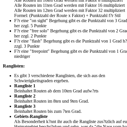
Alle Routen im 10ten Grad werden mit Faktor 8 multipliziert
Alle Routen im 11ten Grad werden mit Faktor 16 multipliziert
Alle Routen im 12ten Grad werden mit Faktor 32 multipliziert
Formel: (Punktzahl der Route x Faktor) + Punktzahl f?r Stil
F?r eine "on sight" Begehung gibt es die Punktzahl von 3 Gra
her zzgl. 5 Punkte
F?r eine "free solo" Begehung gibt es die Punktzahl von 2 Gra
her zzgl. 2 Punkte
F?r eine "flash" Begehung gibt es die Punktzahl von 1 Grad h
zzgl. 3 Punkte
F?r eine "freepoint" Begehung gibt es die Punktzahl von 1 Gr
niedriger
Ranglisten:
Es gibt 3 verschiedene Ranglisten, die sich aus den
Schwierigkeitsgraden ergeben.
Rangliste 1
Beinhaltet Routen ab dem 10ten Grad aufw?rts
Rangliste 2
Beinhaltet Routen im 8ten und 9ten Grad.
Rangliste 3
Beinhaltet Routen bis zum 7ten Grad.
Gebiets-Rangliste
Als Besonderheit k?nnt ihr auch die Rangliste zus?tzlich auf eu
Heimatgebiet beschr?nken und sehn, wer da "die Nase vorn hat