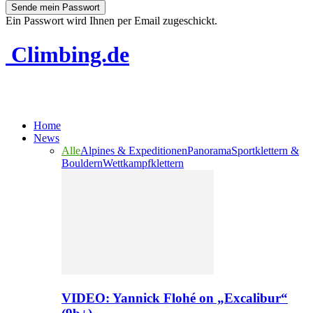
Ein Passwort wird Ihnen per Email zugeschickt.
Climbing.de
Home
News
Alle
Alpines & Expeditionen
Panorama
Sportklettern &
Bouldern
Wettkampfklettern
VIDEO: Yannick Flohé on „Excalibur“