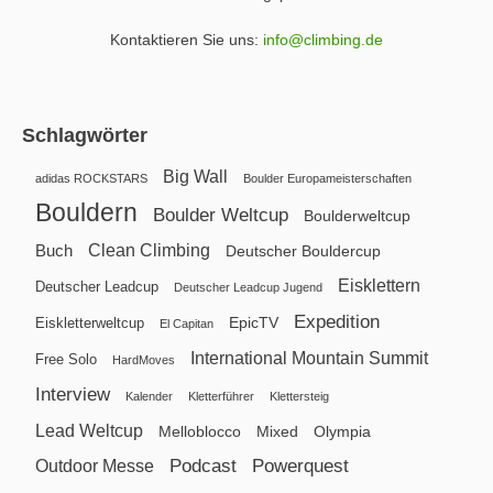
Kontaktieren Sie uns:
info@climbing.de
Schlagwörter
Big Wall
adidas ROCKSTARS
Boulder Europameisterschaften
Bouldern
Boulder Weltcup
Boulderweltcup
Clean Climbing
Buch
Deutscher Bouldercup
Eisklettern
Deutscher Leadcup
Deutscher Leadcup Jugend
Expedition
EpicTV
Eiskletterweltcup
El Capitan
International Mountain Summit
Free Solo
HardMoves
Interview
Kalender
Kletterführer
Klettersteig
Lead Weltcup
Melloblocco
Mixed
Olympia
Podcast
Powerquest
Outdoor Messe