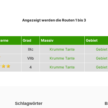
Angezeigt werden die Routen 1 bis 3
terne
Grad
Massiv
Gebiet
IXc
Krumme Tante
Gebiet
VIIb
Krumme Tante
Gebiet
4
Krumme Tante
Gebiet
Schlagwörter
B