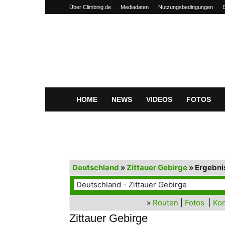
Über Climbing.de
Mediadaten
Nutzungsbedingungen
Climbing.de
HOME
NEWS
VIDEOS
FOTOS
Deutschland
»
Zittauer Gebirge
» Ergebni
»
Routen
|
Fotos
|
Ko
Zittauer Gebirge