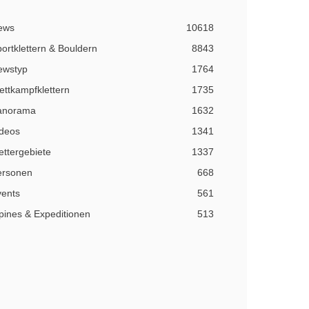
ews
10618
ortklettern & Bouldern
8843
ewstyp
1764
ttkampfklettern
1735
anorama
1632
ideos
1341
ettergebiete
1337
ersonen
668
vents
561
pines & Expeditionen
513