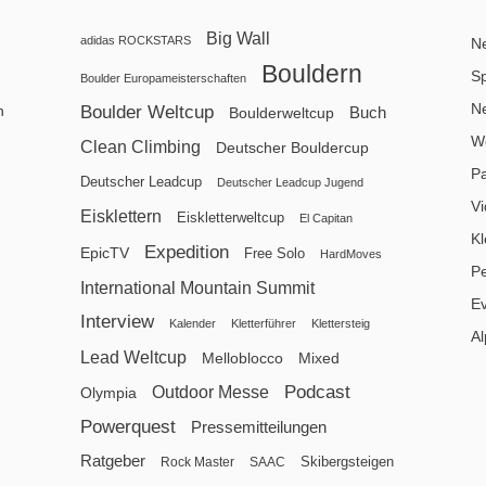
Big Wall
adidas ROCKSTARS
N
Bouldern
Sp
Boulder Europameisterschaften
N
n
Boulder Weltcup
Buch
Boulderweltcup
We
Clean Climbing
Deutscher Bouldercup
P
Deutscher Leadcup
Deutscher Leadcup Jugend
V
Eisklettern
Eiskletterweltcup
El Capitan
Kl
Expedition
EpicTV
Free Solo
HardMoves
P
International Mountain Summit
E
Interview
Kalender
Kletterführer
Klettersteig
Al
Lead Weltcup
Melloblocco
Mixed
Podcast
Outdoor Messe
Olympia
Powerquest
Pressemitteilungen
Ratgeber
Skibergsteigen
Rock Master
SAAC